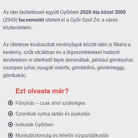
Az idei faültetéssel együtt Győrben
2020 óta közel 3000
(2949)
facsemetét
ültetett el a Győr-Szol Zrt. a város
közterületein.
Az ültetésre kiválasztott növényfajok között idén is főként a
keskeny, szűk utcákban és a légvezetékekkel határolt
területeken is ültethető fajok domináltak, például gömbjuhar,
oszlopos juhar, nyugati ostorfa, gömbkőris, gömbmeggy,
gömbakác.
Ezt olvasta már?
Fűnyírás – csak ahol szükséges
Szombati nyitva tartás és parkolás
Ivókutak Győrben
Munkabiztonság és felelős vízgazdálkodás