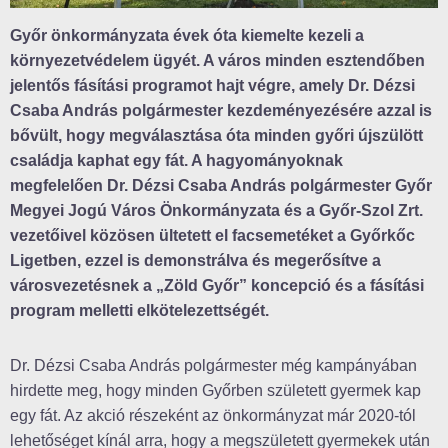
Győr önkormányzata évek óta kiemelte kezeli a
környezetvédelem ügyét. A város minden esztendőben
jelentős fásítási programot hajt végre, amely Dr. Dézsi
Csaba András polgármester kezdeményezésére azzal is
bővült, hogy megválasztása óta minden győri újszülött
családja kaphat egy fát. A hagyományoknak
megfelelően Dr. Dézsi Csaba András polgármester Győr
Megyei Jogú Város Önkormányzata és a Győr-Szol Zrt.
vezetőivel közösen ültetett el facsemetéket a Győrkőc
Ligetben, ezzel is demonstrálva és megerősítve a
városvezetésnek a „Zöld Győr” koncepció és a fásítási
program melletti elkötelezettségét.
Dr. Dézsi Csaba András polgármester még kampányában
hirdette meg, hogy minden Győrben született gyermek kap
egy fát. Az akció részeként az önkormányzat már 2020-tól
lehetőséget kínál arra, hogy a megszületett gyermekek után