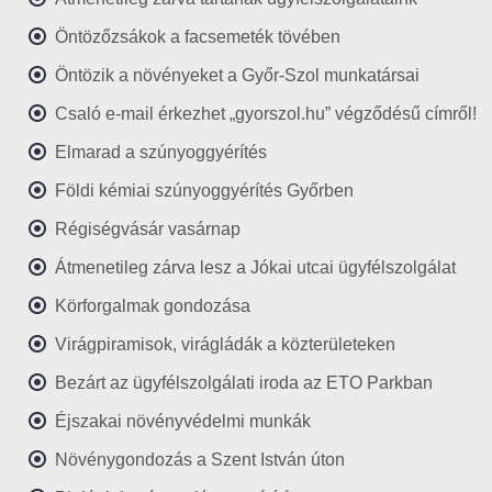
Öntözőzsákok a facsemeték tövében
Öntözik a növényeket a Győr-Szol munkatársai
Csaló e-mail érkezhet „gyorszol.hu” végződésű címről!
Elmarad a szúnyoggyérítés
Földi kémiai szúnyoggyérítés Győrben
Régiségvásár vasárnap
Átmenetileg zárva lesz a Jókai utcai ügyfélszolgálat
Körforgalmak gondozása
Virágpiramisok, virágládák a közterületeken
Bezárt az ügyfélszolgálati iroda az ETO Parkban
Éjszakai növényvédelmi munkák
Növénygondozás a Szent István úton