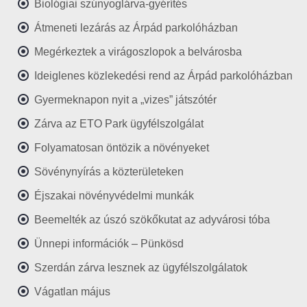
Biológiai szúnyoglárva-gyérítés
Átmeneti lezárás az Árpád parkolóházban
Megérkeztek a virágoszlopok a belvárosba
Ideiglenes közlekedési rend az Árpád parkolóházban
Gyermeknapon nyit a „vizes” játszótér
Zárva az ETO Park ügyfélszolgálat
Folyamatosan öntözik a növényeket
Sövénynyírás a közterületeken
Éjszakai növényvédelmi munkák
Beemelték az úszó szökőkutat az adyvárosi tóba
Ünnepi információk – Pünkösd
Szerdán zárva lesznek az ügyfélszolgálatok
Vágatlan május