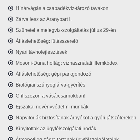
Hínárvágás a csapadékvíz-tározó tavakon
Zárva lesz az Aranypart I.
Szünetel a melegvíz-szolgáltatás július 29-én
Álláslehetőség: fűtésszerelő
Nyári távhőfejlesztések
Mosoni-Duna holtág: vízhasználati illemkódex
Álláslehetőség: gépi parkgondozó
Biológiai szúnyoglárva-gyérítés
Grillszezon a vásárcsarnokban!
Éjszakai növényvédelmi munkák
Napvitorlák biztosítanak árnyékot a győri játszótereken
Kinyitottak az ügyfélszolgálati irodák
Átmenetileg zárva tartanak ügyfélszolgálataink