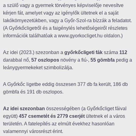
a szülő vagy a gyermek törvényes képviselője nevesítve
kérjen fát, amelyet vagy az igénylők ültetnek el a saját
lakókörnyezetükben, vagy a Győr-Szol-ra bízzák a feladatot.
(A Győrkőcligetről és a faigénylés lehetőségeiről részletes
információk találhatóak a www.gyorkocliget.hu oldalon.)
Az idei (2023.) szezonban a
győrkőcligeti fák
száma
112
darabbal nő,
57 oszlopos
növény a fiú-,
55 gömbfa
pedig a
leánygyermekeket szimbolizálja.
A Győrkőc ligetbe eddig összesen 377 db fa került, 186 db
gömbfa és 191 db oszlopos.
Az idei szezonban
összességében (a Győrkőcliget fáival
együtt)
457 csemetét és 2779 cserjét
ültetnek el a város
területén. A fatelepítés az elmúlt évekhez hasonlóan
valamennyi városrészt érint.