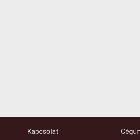
Kapcsolat
Cégün