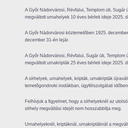
A Győr Nádorvárosi, Révfalui, Templom úti, Sugár 
megváltott urnahelyek 10 éves bérleti ideje 2025. 
A Győr Nádorvárosi köztemetőben 1925. december 31
december 31-én lejár.
A Győr Nádorvárosi, Révfalui, Sugár úti, Templom
megváltott urnakripták 25 éves bérleti ideje 2025. 
A sírhelyek, urnahelyek, kripták, urnakripták újrav
temetőgondnoki irodákban, ügyfélszolgálati időben
Felhívjuk a figyelmet, hogy a sírhelyeknél az utols
sírhely megváltási idejét nem hosszabbítja meg.
Urnahelyeknél, kriptáknál, urnakriptáknál a megváltá