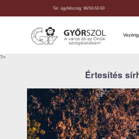
Tel. ügyfélszolg: 96/50-50-50
Vezéri
?>
Értesítés sír