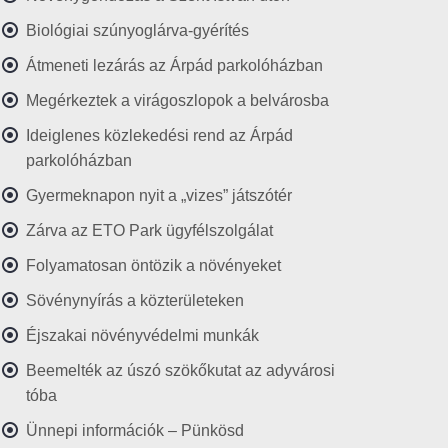
Biológiai szúnyoglárva-gyérítés
Átmeneti lezárás az Árpád parkolóházban
Megérkeztek a virágoszlopok a belvárosba
Ideiglenes közlekedési rend az Árpád
parkolóházban
Gyermeknapon nyit a „vizes” játszótér
Zárva az ETO Park ügyfélszolgálat
Folyamatosan öntözik a növényeket
Sövénynyírás a közterületeken
Éjszakai növényvédelmi munkák
Beemelték az úszó szökőkutat az adyvárosi
tóba
Ünnepi információk – Pünkösd