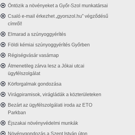
Öntözik a növényeket a Győr-Szol munkatársai
Csaló e-mail érkezhet „gyorszol.hu” végződésű
címről!
Elmarad a szúnyoggyérítés
Földi kémiai szúnyoggyérítés Győrben
Régiségvásár vasárnap
Átmenetileg zárva lesz a Jókai utcai
ügyfélszolgálat
Körforgalmak gondozása
Virágpiramisok, virágládák a közterületeken
Bezárt az ügyfélszolgálati iroda az ETO
Parkban
Éjszakai növényvédelmi munkák
Növénygondozás a Szent István úton