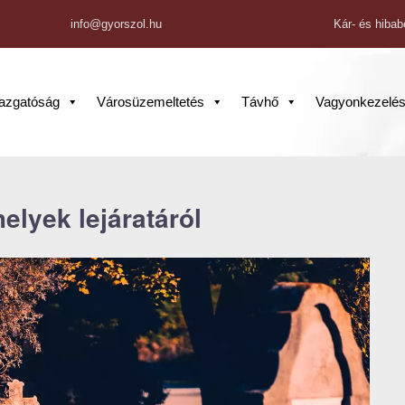
info@gyorszol.hu
Kár- és hibab
gazgatóság
Városüzemeltetés
Távhő
Vagyonkezelé
helyek lejáratáról