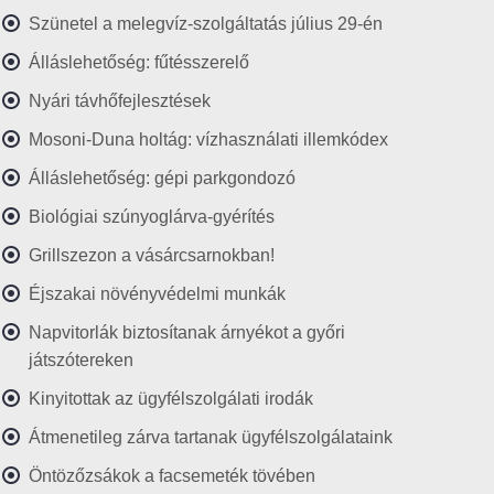
Szünetel a melegvíz-szolgáltatás július 29-én
Álláslehetőség: fűtésszerelő
Nyári távhőfejlesztések
Mosoni-Duna holtág: vízhasználati illemkódex
Álláslehetőség: gépi parkgondozó
Biológiai szúnyoglárva-gyérítés
Grillszezon a vásárcsarnokban!
Éjszakai növényvédelmi munkák
Napvitorlák biztosítanak árnyékot a győri
játszótereken
Kinyitottak az ügyfélszolgálati irodák
Átmenetileg zárva tartanak ügyfélszolgálataink
Öntözőzsákok a facsemeték tövében