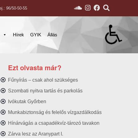
ej.: 96/50-50-55
s
Hírek
GYIK
Állás
Ezt olvasta már?
Fűnyírás – csak ahol szükséges
Szombati nyitva tartás és parkolás
Ivókutak Győrben
Munkabiztonság és felelős vízgazdálkodás
Hínárvágás a csapadékvíz-tározó tavakon
Zárva lesz az Aranypart I.