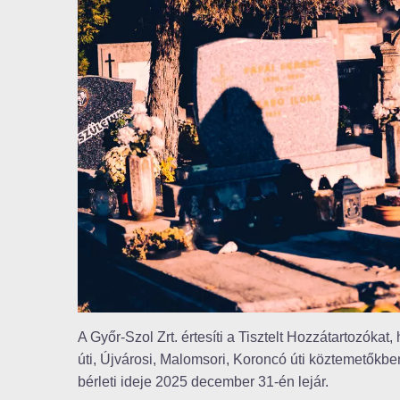
A Győr-Szol Zrt. értesíti a Tisztelt Hozzátartozóka
úti, Újvárosi, Malomsori, Koroncó úti köztemetőkb
bérleti ideje 2025 december 31-én lejár.