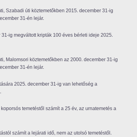
úti, Szabadi úti köztemetőkben 2015. december 31-ig
december 31-én lejár.
-ig megváltott kripták 100 éves bérleti ideje 2025.
 úti, Malomsori köztemetőkben az 2000. december 31-ig
december 31-én lejár.
áltására 2025. december 31-ig van lehetőség a
.
ó koporsós temetéstől számít a 25 év, az urnatemetés a
stól számít a lejárati idő, nem az utolsó temetéstől.