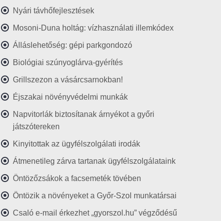
Nyári távhőfejlesztések
Mosoni-Duna holtág: vízhasználati illemkódex
Álláslehetőség: gépi parkgondozó
Biológiai szúnyoglárva-gyérítés
Grillszezon a vásárcsarnokban!
Éjszakai növényvédelmi munkák
Napvitorlák biztosítanak árnyékot a győri
játszótereken
Kinyitottak az ügyfélszolgálati irodák
Átmenetileg zárva tartanak ügyfélszolgálataink
Öntözőzsákok a facsemeték tövében
Öntözik a növényeket a Győr-Szol munkatársai
Csaló e-mail érkezhet „gyorszol.hu” végződésű