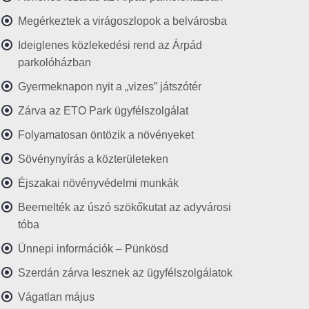
Megérkeztek a virágoszlopok a belvárosba
Ideiglenes közlekedési rend az Árpád
parkolóházban
Gyermeknapon nyit a „vizes” játszótér
Zárva az ETO Park ügyfélszolgálat
Folyamatosan öntözik a növényeket
Sövénynyírás a közterületeken
Éjszakai növényvédelmi munkák
Beemelték az úszó szökőkutat az adyvárosi
tóba
Ünnepi információk – Pünkösd
Szerdán zárva lesznek az ügyfélszolgálatok
Vágatlan május