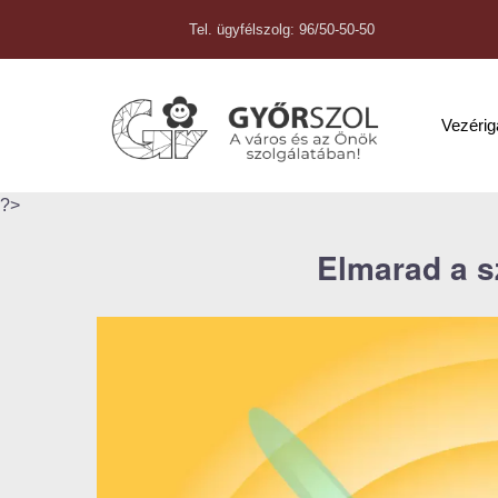
Tel. ügyfélszolg: 96/50-50-50
Vezéri
?>
Elmarad a s