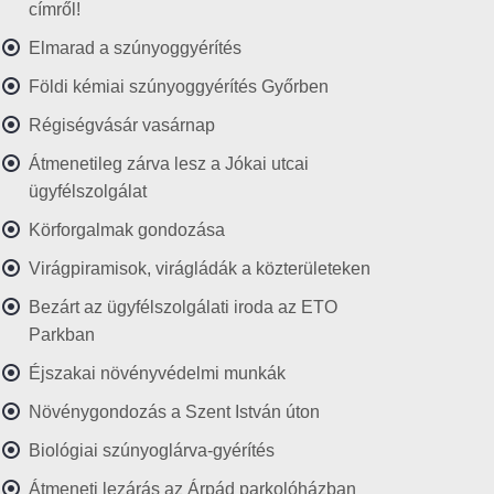
címről!
Elmarad a szúnyoggyérítés
Földi kémiai szúnyoggyérítés Győrben
Régiségvásár vasárnap
Átmenetileg zárva lesz a Jókai utcai
ügyfélszolgálat
Körforgalmak gondozása
Virágpiramisok, virágládák a közterületeken
Bezárt az ügyfélszolgálati iroda az ETO
Parkban
Éjszakai növényvédelmi munkák
Növénygondozás a Szent István úton
Biológiai szúnyoglárva-gyérítés
Átmeneti lezárás az Árpád parkolóházban