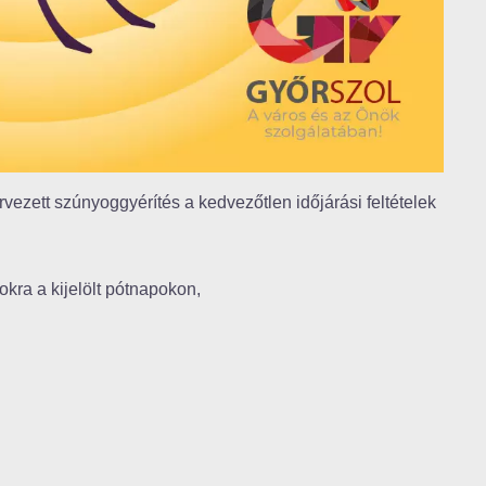
rvezett szúnyoggyérítés a kedvezőtlen időjárási feltételek
kra a kijelölt pótnapokon,