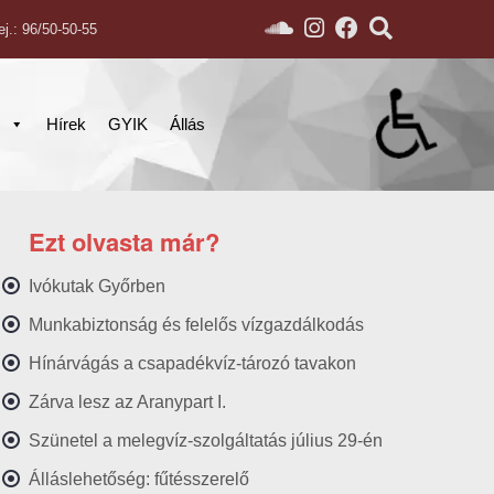
ej.: 96/50-50-55
s
Hírek
GYIK
Állás
Ezt olvasta már?
Ivókutak Győrben
Munkabiztonság és felelős vízgazdálkodás
Hínárvágás a csapadékvíz-tározó tavakon
Zárva lesz az Aranypart I.
Szünetel a melegvíz-szolgáltatás július 29-én
Álláslehetőség: fűtésszerelő