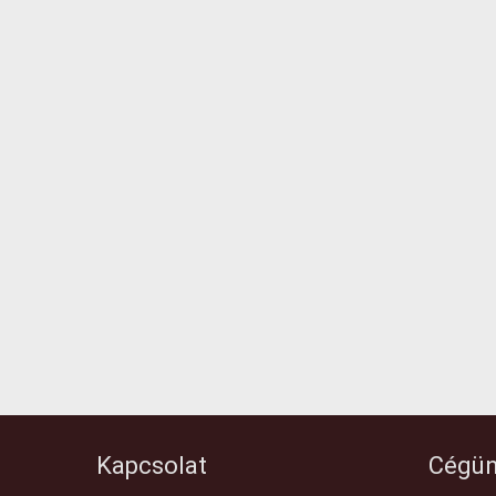
Kapcsolat
Cégün