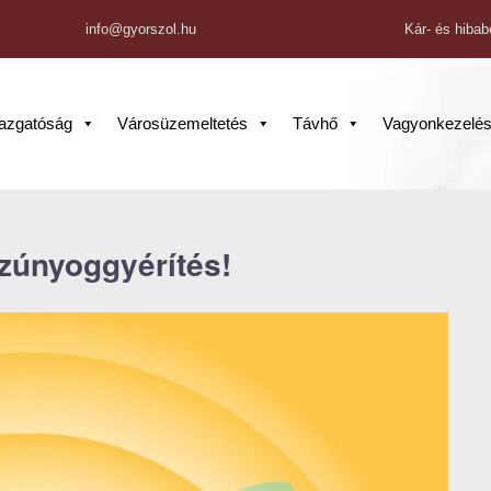
info@gyorszol.hu
Kár- és hibab
gazgatóság
Városüzemeltetés
Távhő
Vagyonkezelé
zúnyoggyérítés!