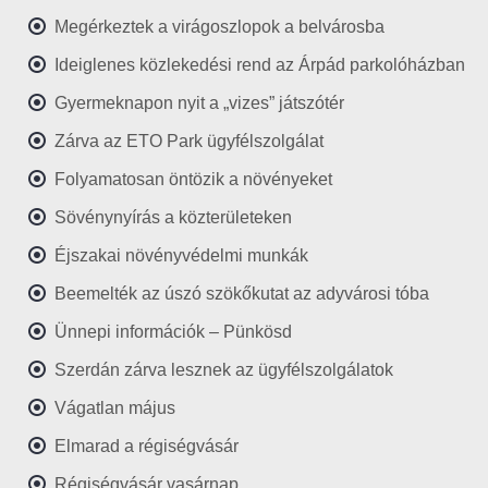
Megérkeztek a virágoszlopok a belvárosba
Ideiglenes közlekedési rend az Árpád parkolóházban
Gyermeknapon nyit a „vizes” játszótér
Zárva az ETO Park ügyfélszolgálat
Folyamatosan öntözik a növényeket
Sövénynyírás a közterületeken
Éjszakai növényvédelmi munkák
Beemelték az úszó szökőkutat az adyvárosi tóba
Ünnepi információk – Pünkösd
Szerdán zárva lesznek az ügyfélszolgálatok
Vágatlan május
Elmarad a régiségvásár
Régiségvásár vasárnap