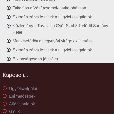
Takarítás a Vásárcsarnok parkolóházban
Szerdán zárva lesznek az ügyfélszolgálatok
Közlemény – Távozik a Győr-Szol Zrt. éléről Sárkány
Péter
Megkezdődött az egynyári virágok kiültetése
Szerdán zárva lesznek az ügyfélszolgálatok
Biztonságosabb játszótér
Kapcsolat
Ügyfélszolgálat
Elérhetőségek
Állásajánlatok
GY.I.K.