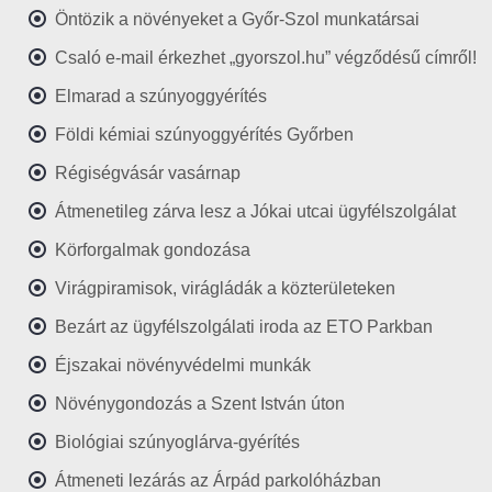
Öntözik a növényeket a Győr-Szol munkatársai
Csaló e-mail érkezhet „gyorszol.hu” végződésű címről!
Elmarad a szúnyoggyérítés
Földi kémiai szúnyoggyérítés Győrben
Régiségvásár vasárnap
Átmenetileg zárva lesz a Jókai utcai ügyfélszolgálat
Körforgalmak gondozása
Virágpiramisok, virágládák a közterületeken
Bezárt az ügyfélszolgálati iroda az ETO Parkban
Éjszakai növényvédelmi munkák
Növénygondozás a Szent István úton
Biológiai szúnyoglárva-gyérítés
Átmeneti lezárás az Árpád parkolóházban