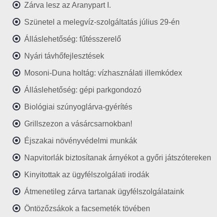
Zárva lesz az Aranypart I.
Szünetel a melegvíz-szolgáltatás július 29-én
Álláslehetőség: fűtésszerelő
Nyári távhőfejlesztések
Mosoni-Duna holtág: vízhasználati illemkódex
Álláslehetőség: gépi parkgondozó
Biológiai szúnyoglárva-gyérítés
Grillszezon a vásárcsarnokban!
Éjszakai növényvédelmi munkák
Napvitorlák biztosítanak árnyékot a győri játszótereken
Kinyitottak az ügyfélszolgálati irodák
Átmenetileg zárva tartanak ügyfélszolgálataink
Öntözőzsákok a facsemeték tövében