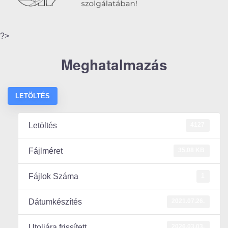
?>
Meghatalmazás
LETÖLTÉS
4127
Letöltés
35.08 KB
Fájlméret
1
Fájlok Száma
2021.07.26.
Dátumkészítés
2026.03.03.
Utoljára frissített