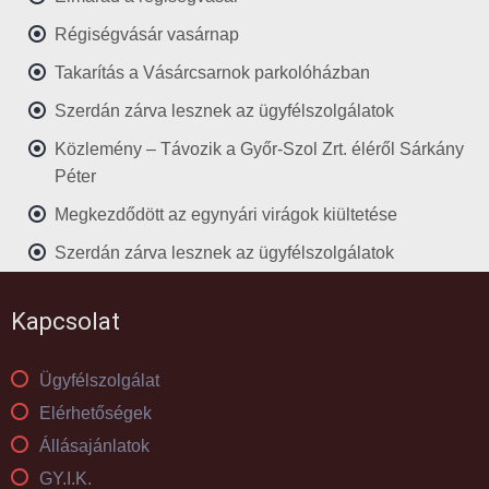
Régiségvásár vasárnap
Takarítás a Vásárcsarnok parkolóházban
Szerdán zárva lesznek az ügyfélszolgálatok
Közlemény – Távozik a Győr-Szol Zrt. éléről Sárkány
Péter
Megkezdődött az egynyári virágok kiültetése
Szerdán zárva lesznek az ügyfélszolgálatok
Kapcsolat
Ügyfélszolgálat
Elérhetőségek
Állásajánlatok
GY.I.K.