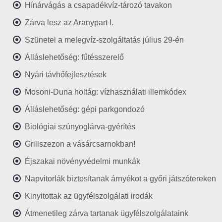
Hínárvágás a csapadékvíz-tározó tavakon
Zárva lesz az Aranypart I.
Szünetel a melegvíz-szolgáltatás július 29-én
Álláslehetőség: fűtésszerelő
Nyári távhőfejlesztések
Mosoni-Duna holtág: vízhasználati illemkódex
Álláslehetőség: gépi parkgondozó
Biológiai szúnyoglárva-gyérítés
Grillszezon a vásárcsarnokban!
Éjszakai növényvédelmi munkák
Napvitorlák biztosítanak árnyékot a győri játszótereken
Kinyitottak az ügyfélszolgálati irodák
Átmenetileg zárva tartanak ügyfélszolgálataink