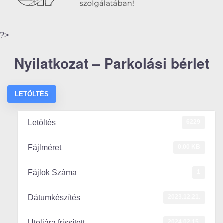
?>
Nyilatkozat – Parkolási bérlet
LETÖLTÉS
6229
Letöltés
0.00 KB
Fájlméret
1
Fájlok Száma
2023.12.21.
Dátumkészítés
2024.02.15.
Utoljára frissített