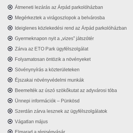
Átmeneti lezárás az Árpád parkolóházban
Megérkeztek a virágoszlopok a belvárosba
Ideiglenes közlekedési rend az Árpád parkolóházban
Gyermeknapon nyit a „vizes” játszótér
Zárva az ETO Park ügyfélszolgálat
Folyamatosan öntözik a növényeket
Sövénynyírás a közterületeken
Éjszakai növényvédelmi munkák
Beemelték az úszó szökőkutat az adyvárosi tóba
Ünnepi információk – Pünkösd
Szerdán zárva lesznek az ügyfélszolgálatok
Vágatlan május
Elmarad a régiségvásár