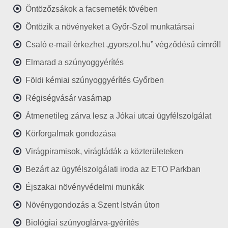
Öntözőzsákok a facsemeték tövében
Öntözik a növényeket a Győr-Szol munkatársai
Csaló e-mail érkezhet „gyorszol.hu” végződésű címről!
Elmarad a szúnyoggyérítés
Földi kémiai szúnyoggyérítés Győrben
Régiségvásár vasárnap
Átmenetileg zárva lesz a Jókai utcai ügyfélszolgálat
Körforgalmak gondozása
Virágpiramisok, virágládák a közterületeken
Bezárt az ügyfélszolgálati iroda az ETO Parkban
Éjszakai növényvédelmi munkák
Növénygondozás a Szent István úton
Biológiai szúnyoglárva-gyérítés