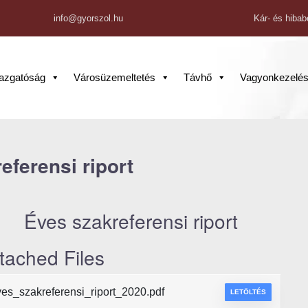
info@gyorszol.hu
Kár- és hibab
gazgatóság
Városüzemeltetés
Távhő
Vagyonkezelé
eferensi riport
Éves szakreferensi riport
tached Files
ves_szakreferensi_riport_2020.pdf
LETÖLTÉS