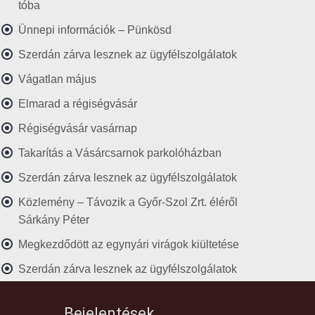
tóba
Ünnepi információk – Pünkösd
Szerdán zárva lesznek az ügyfélszolgálatok
Vágatlan május
Elmarad a régiségvásár
Régiségvásár vasárnap
Takarítás a Vásárcsarnok parkolóházban
Szerdán zárva lesznek az ügyfélszolgálatok
Közlemény – Távozik a Győr-Szol Zrt. éléről
Sárkány Péter
Megkezdődött az egynyári virágok kiültetése
Szerdán zárva lesznek az ügyfélszolgálatok
Bejelentések