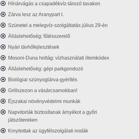
Hínárvágás a csapadékvíz-tározó tavakon
Zárva lesz az Aranypart I.
Szünetel a melegvíz-szolgáltatás július 29-én
Álláslehetőség: fűtésszerelő
Nyári távhőfejlesztések
Mosoni-Duna holtág: vízhasználati illemkódex
Álláslehetőség: gépi parkgondozó
Biológiai szúnyoglárva-gyérítés
Grillszezon a vásárcsarnokban!
Éjszakai növényvédelmi munkák
Napvitorlák biztosítanak árnyékot a győri
játszótereken
Kinyitottak az ügyfélszolgálati irodák