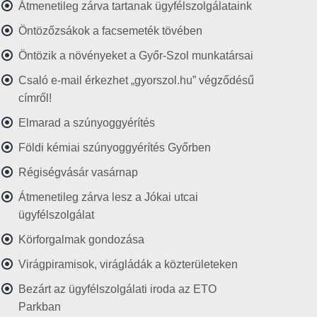
Átmenetileg zárva tartanak ügyfélszolgálataink
Öntözőzsákok a facsemeték tövében
Öntözik a növényeket a Győr-Szol munkatársai
Csaló e-mail érkezhet „gyorszol.hu” végződésű
címről!
Elmarad a szúnyoggyérítés
Földi kémiai szúnyoggyérítés Győrben
Régiségvásár vasárnap
Átmenetileg zárva lesz a Jókai utcai
ügyfélszolgálat
Körforgalmak gondozása
Virágpiramisok, virágládák a közterületeken
Bezárt az ügyfélszolgálati iroda az ETO
Parkban