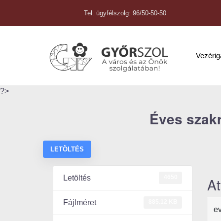
Tel. ügyfélszolg: 96/50-50-50
Vezéri
?>
Éves szakr
LETÖLTÉS
4650
Letöltés
At
885.12 KB
Fájlméret
e