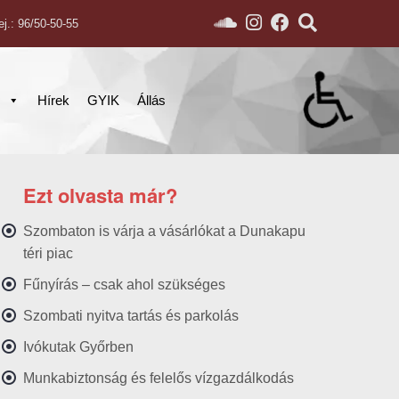
ej.: 96/50-50-55
s
Hírek
GYIK
Állás
Ezt olvasta már?
Szombaton is várja a vásárlókat a Dunakapu
téri piac
Fűnyírás – csak ahol szükséges
Szombati nyitva tartás és parkolás
Ivókutak Győrben
Munkabiztonság és felelős vízgazdálkodás