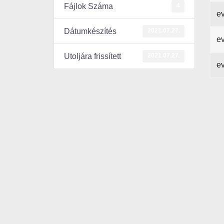
4
Fájlok Száma
e
2021.07.27.
Dátumkészítés
e
2021.07.27.
Utoljára frissített
e