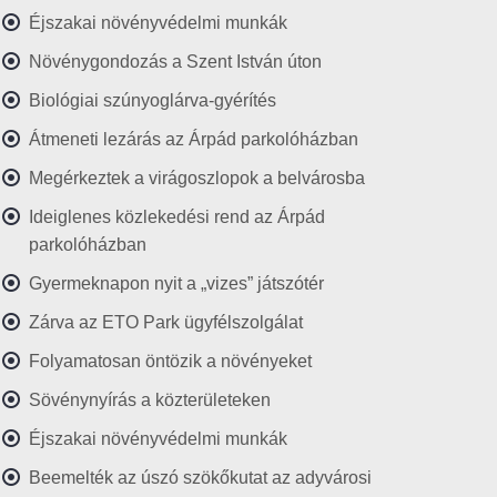
Éjszakai növényvédelmi munkák
Növénygondozás a Szent István úton
Biológiai szúnyoglárva-gyérítés
Átmeneti lezárás az Árpád parkolóházban
Megérkeztek a virágoszlopok a belvárosba
Ideiglenes közlekedési rend az Árpád
parkolóházban
Gyermeknapon nyit a „vizes” játszótér
Zárva az ETO Park ügyfélszolgálat
Folyamatosan öntözik a növényeket
Sövénynyírás a közterületeken
Éjszakai növényvédelmi munkák
Beemelték az úszó szökőkutat az adyvárosi