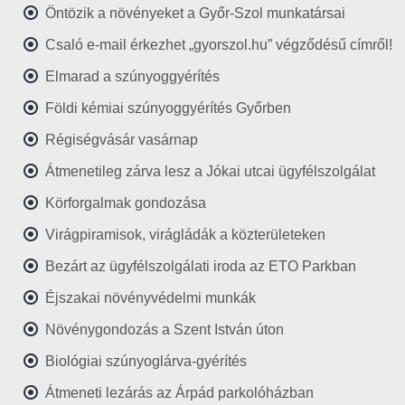
Öntözik a növényeket a Győr-Szol munkatársai
Csaló e-mail érkezhet „gyorszol.hu” végződésű címről!
Elmarad a szúnyoggyérítés
Földi kémiai szúnyoggyérítés Győrben
Régiségvásár vasárnap
Átmenetileg zárva lesz a Jókai utcai ügyfélszolgálat
Körforgalmak gondozása
Virágpiramisok, virágládák a közterületeken
Bezárt az ügyfélszolgálati iroda az ETO Parkban
Éjszakai növényvédelmi munkák
Növénygondozás a Szent István úton
Biológiai szúnyoglárva-gyérítés
Átmeneti lezárás az Árpád parkolóházban