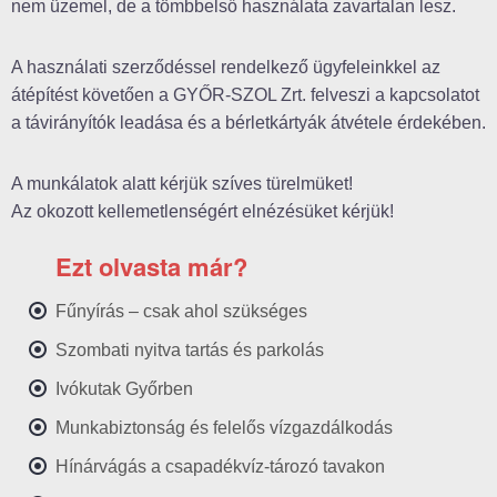
nem üzemel, de a tömbbelső használata zavartalan lesz.
A használati szerződéssel rendelkező ügyfeleinkkel az
átépítést követően a GYŐR-SZOL Zrt. felveszi a kapcsolatot
a távirányítók leadása és a bérletkártyák átvétele érdekében.
A munkálatok alatt kérjük szíves türelmüket!
Az okozott kellemetlenségért elnézésüket kérjük!
Ezt olvasta már?
Fűnyírás – csak ahol szükséges
Szombati nyitva tartás és parkolás
Ivókutak Győrben
Munkabiztonság és felelős vízgazdálkodás
Hínárvágás a csapadékvíz-tározó tavakon