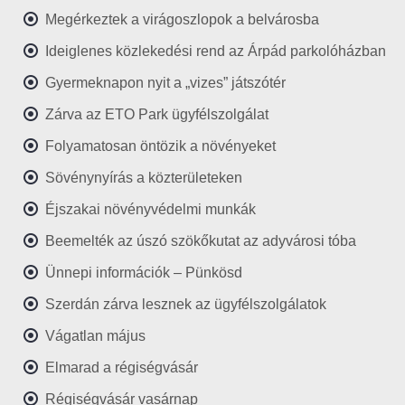
Megérkeztek a virágoszlopok a belvárosba
Ideiglenes közlekedési rend az Árpád parkolóházban
Gyermeknapon nyit a „vizes” játszótér
Zárva az ETO Park ügyfélszolgálat
Folyamatosan öntözik a növényeket
Sövénynyírás a közterületeken
Éjszakai növényvédelmi munkák
Beemelték az úszó szökőkutat az adyvárosi tóba
Ünnepi információk – Pünkösd
Szerdán zárva lesznek az ügyfélszolgálatok
Vágatlan május
Elmarad a régiségvásár
Régiségvásár vasárnap