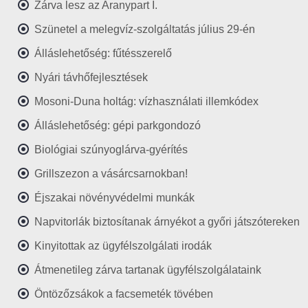
Zárva lesz az Aranypart I.
Szünetel a melegvíz-szolgáltatás július 29-én
Álláslehetőség: fűtésszerelő
Nyári távhőfejlesztések
Mosoni-Duna holtág: vízhasználati illemkódex
Álláslehetőség: gépi parkgondozó
Biológiai szúnyoglárva-gyérítés
Grillszezon a vásárcsarnokban!
Éjszakai növényvédelmi munkák
Napvitorlák biztosítanak árnyékot a győri játszótereken
Kinyitottak az ügyfélszolgálati irodák
Átmenetileg zárva tartanak ügyfélszolgálataink
Öntözőzsákok a facsemeték tövében