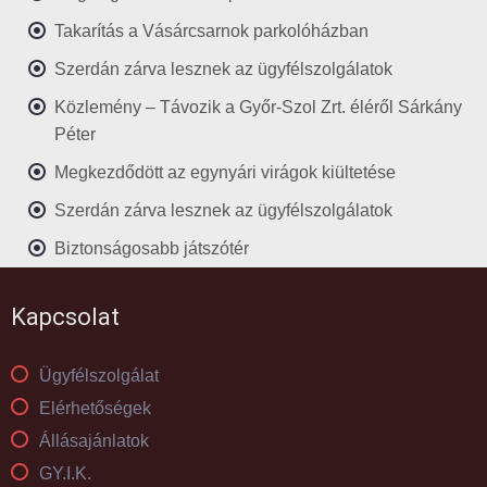
Takarítás a Vásárcsarnok parkolóházban
Szerdán zárva lesznek az ügyfélszolgálatok
Közlemény – Távozik a Győr-Szol Zrt. éléről Sárkány
Péter
Megkezdődött az egynyári virágok kiültetése
Szerdán zárva lesznek az ügyfélszolgálatok
Biztonságosabb játszótér
Kapcsolat
Ügyfélszolgálat
Elérhetőségek
Állásajánlatok
GY.I.K.