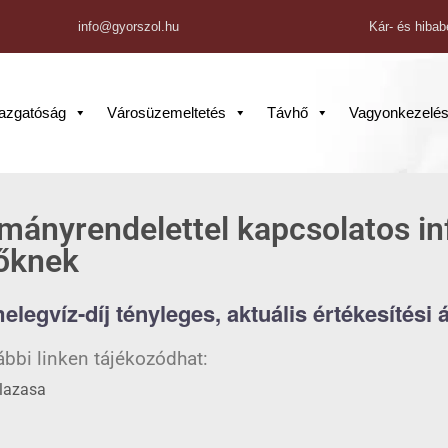
info@gyorszol.hu
Kár- és hibab
gazgatóság
Városüzemeltetés
Távhő
Vagyonkezelé
rmányrendelettel kapcsolatos i
tőknek
elegvíz-díj tényleges, aktuális értékesítési á
ábbi linken tájékozódhat:
mlazasa