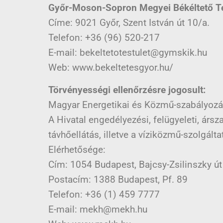
Győr-Moson-Sopron Megyei Békéltető Te
Címe: 9021 Győr, Szent István út 10/a.
Telefon: +36 (96) 520-217
E-mail: bekeltetotestulet@gymskik.hu
Web: www.bekeltetesgyor.hu/
Törvényességi ellenőrzésre jogosult:
Magyar Energetikai és Közmű-szabályozás
A Hivatal engedélyezési, felügyeleti, ársza
távhőellátás, illetve a víziközmű-szolgálta
Elérhetősége:
Cím: 1054 Budapest, Bajcsy-Zsilinszky út
Postacím: 1388 Budapest, Pf. 89
Telefon: +36 (1) 459 7777
E-mail: mekh@mekh.hu