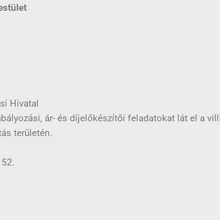
stület
i Hivatal
bályozási, ár- és díjelőkészítői feladatokat lát el a vi
tás területén.
 52.