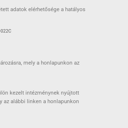
tett adatok elérhetősége a hatályos
D022C
atározásra, mely a honlapunkon az
ülön kezelt intézménynek nyújtott
y az alábbi linken a honlapunkon