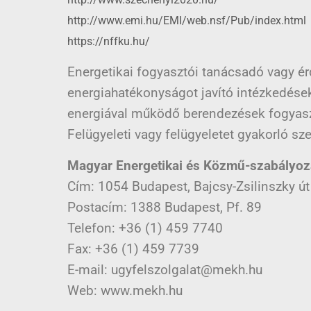
http://www.emi.hu/EMI/web.nsf/Pub/index.html
https://nffku.hu/
Energetikai fogyasztói tanácsadó vagy ér
energiahatékonyságot javító intézkedések
energiával működő berendezések fogyasz
Felügyeleti vagy felügyeletet gyakorló sz
Magyar Energetikai és Közmű-szabályozá
Cím: 1054 Budapest, Bajcsy-Zsilinszky út
Postacím: 1388 Budapest, Pf. 89
Telefon: +36 (1) 459 7740
Fax: +36 (1) 459 7739
E-mail: ugyfelszolgalat@mekh.hu
Web: www.mekh.hu