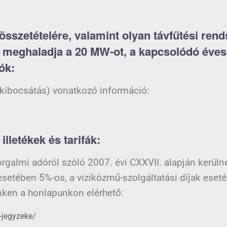
összetételére, valamint olyan távfűtési ren
 meghaladja a 20 MW-ot, a kapcsolódó éve
ók:
kibocsátás) vonatkozó információ:
lletékek és tarifák:
galmi adóról szóló 2007. évi CXXVII. alapján kerülnek
 esetében 5%-os, a viziközmű-szolgáltatási díjak ese
inken a honlapunkon elérhető:
-jegyzeke/