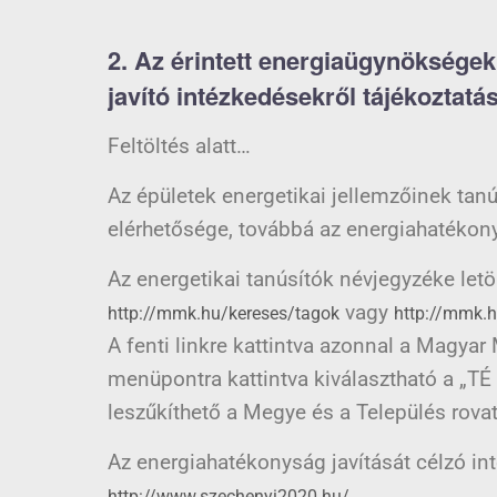
2. Az érintett energiaügynökségek
javító intézkedésekről tájékoztatás
Feltöltés alatt…
Az épületek energetikai jellemzőinek tanú
elérhetősége, továbbá az energiahatékon
Az energetikai tanúsítók névjegyzéke letö
vagy
http://mmk.hu/kereses/tagok
http://mmk.
A fenti linkre kattintva azonnal a Magya
menüpontra kattintva kiválasztható a „TÉ 
leszűkíthető a Megye és a Település rovat
Az energiahatékonyság javítását célzó i
http://www.szechenyi2020.hu/