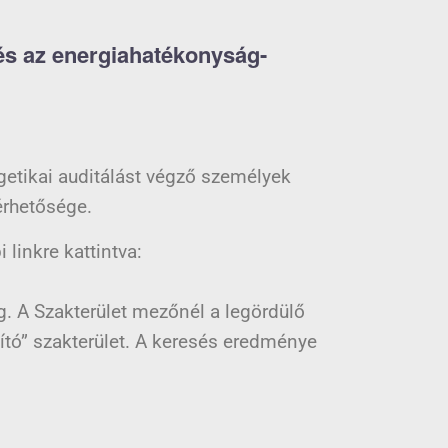
 és az energiahatékonyság-
rgetikai auditálást végző személyek
érhetősége.
linkre kattintva:
g. A Szakterület mezőnél a legördülő
sító” szakterület. A keresés eredménye