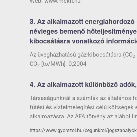
Web: www.mekh.hu
3. Az alkalmazott energiahordozó 
névleges bemenő hőteljesítménye
kibocsátásra vonatkozó informáci
Az üvegházhatású gáz-kibocsátásra (CO
2
CO
[to/MWh]: 0,2004
2
4. Az alkalmazott különböző adók, i
Társaságunknál a számlák az általános for
fűtési és vízfelmelegítési célú költségek
alkalmazásra. Az ÁFA törvény az alábbi l
https://www.gyorszol.hu/cegunkrol/jogszabalyok