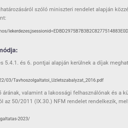
határozásáról szóló miniszteri rendelet alapján közzé
nt:
ilvanos/lekerdezes;jsessionid=EDBD2975B7B3B2C8277514883E0
 módja:
s 5.4.1. és 6. pontjai alapján kerülnek a díjak megh
22/03/Tavhoszolgaltatoi_Uzletszabalyzat_2016.pdf
ő árának, valamint a lakossági felhasználónak és a k
ól az 50/2011 (IX.30.) NFM rendelet rendelkezik, mel
lgaltatas-2023/