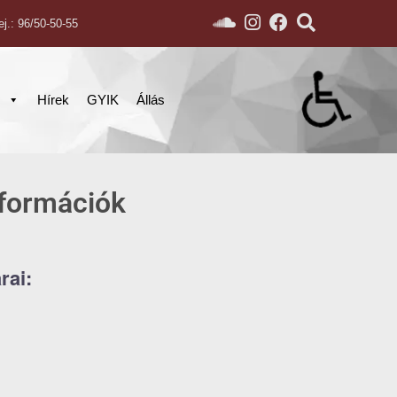
ej.: 96/50-50-55
s
Hírek
GYIK
Állás
nformációk
rai: