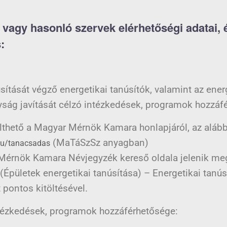
 vagy hasonló szervek elérhetőségi adatai,
:
sítását végző energetikai tanúsítók, valamint az ene
yság javítását célzó intézkedések, programok hozzáf
lthető a Magyar Mérnök Kamara honlapjáról, az alábbi 
(MaTáSzSz anyagban)
hu/tanacsadas
r Mérnök Kamara Névjegyzék kereső oldala jelenik me
(Épületek energetikai tanúsítása) – Energetikai tanú
 pontos kitöltésével.
ntézkedések, programok hozzáférhetősége: