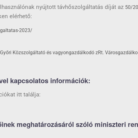
lhasználónak nyújtott távhőszolgáltatás díját az
50/20
ken elérhető:
lgaltatas-2023/
 Győri Közszolgáltató és vagyongazdálkodó zRt. Városgazdálko
vel kapcsolatos információk:
kat itt találja:
őinek meghatározásáról szóló miniszteri ren