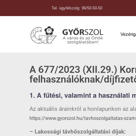
Tel. ügyfélszolg: 96/50-50-50
Vezéri
A 677/2023 (XII.29.) Ko
felhasználóknak/díjfize
1. A fűtési, valamint a használati m
Az aktuális árainkról a honlapunkon az al
https://www.gyorszol.hu/tavhoszolgaltatas-sza
– Lakossági távhőszolgáltatási díjak: