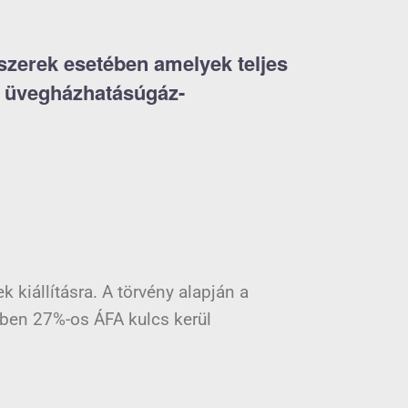
dszerek esetében amelyek teljes
s üvegházhatásúgáz-
 kiállításra. A törvény alapján a
tében 27%-os ÁFA kulcs kerül