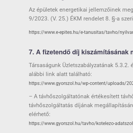
Az épületek energetikai jellemzőinek meg
9/2023. (V. 25.) ÉKM rendelet 8. §-a szeri
https://www.e-epites.hu/e-tanusitas/tavho/ny
7. A fizetendő díj kiszámításának
Társaságunk Üzletszabályzatának 5.3.2. é
alábbi link alatt található:
https://www.gyorszol.hu/wp-content/uploads/20
– A távhőszolgáltatónak értékesített távh
távhőszolgáltatás díjának megállapításár
elérhető:
https://www.gyorszol.hu/tavho/kotelezo-adatszo