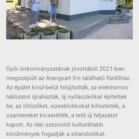
Győr önkormányzatának jóvoltából 2021-ban
megszépült az Aranypart II-n található fürdőház.
Az épület kívül-belül felújították, az elektromos
hálózatot újrahúzták, új nyílászárókat építettek
be, az öltözőket, vizesblokkokat kifestették, a
szanitereket kicserélték, a tető új héjazatot
kapott. Az idei szezontól kulturáltabb
körülmények fogadják a strandolókat.