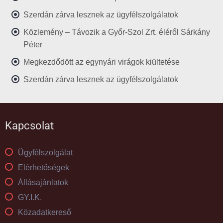
Szerdán zárva lesznek az ügyfélszolgálatok
Közlemény – Távozik a Győr-Szol Zrt. éléről Sárkány
Péter
Megkezdődött az egynyári virágok kiültetése
Szerdán zárva lesznek az ügyfélszolgálatok
Kapcsolat
Ügyfélszolgálat
Elérhetőségek
Állásajánlatok
GY.I.K.
Közadatkereső