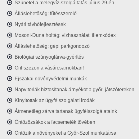
Szünetel a melegvíz-szolgáltatás július 29-én
Álláslehetőség: fűtésszerelő
Nyári távhőfejlesztések
Mosoni-Duna holtág: vízhasználati illemkódex
Álláslehetőség: gépi parkgondozó
Biológiai szúnyoglárva-gyérítés
Grillszezon a vásárcsarnokban!
Éjszakai növényvédelmi munkák
Napvitorlák biztosítanak árnyékot a győri játszótereken
Kinyitottak az ügyfélszolgálati irodák
Átmenetileg zárva tartanak ügyfélszolgálataink
Öntözőzsákok a facsemeték tövében
Öntözik a növényeket a Győr-Szol munkatársai