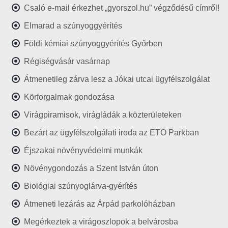
Csaló e-mail érkezhet „gyorszol.hu” végződésű címről!
Elmarad a szúnyoggyérítés
Földi kémiai szúnyoggyérítés Győrben
Régiségvásár vasárnap
Átmenetileg zárva lesz a Jókai utcai ügyfélszolgálat
Körforgalmak gondozása
Virágpiramisok, virágládák a közterületeken
Bezárt az ügyfélszolgálati iroda az ETO Parkban
Éjszakai növényvédelmi munkák
Növénygondozás a Szent István úton
Biológiai szúnyoglárva-gyérítés
Átmeneti lezárás az Árpád parkolóházban
Megérkeztek a virágoszlopok a belvárosba