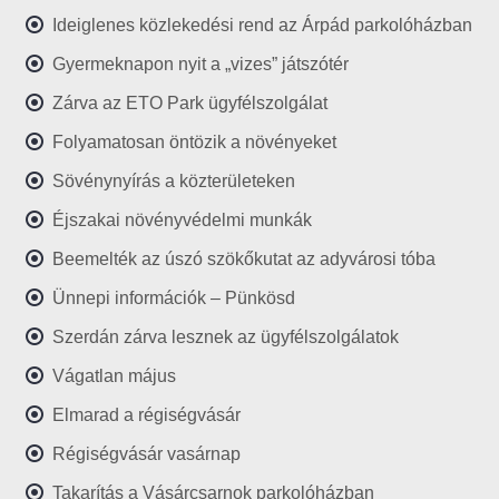
Ideiglenes közlekedési rend az Árpád parkolóházban
Gyermeknapon nyit a „vizes” játszótér
Zárva az ETO Park ügyfélszolgálat
Folyamatosan öntözik a növényeket
Sövénynyírás a közterületeken
Éjszakai növényvédelmi munkák
Beemelték az úszó szökőkutat az adyvárosi tóba
Ünnepi információk – Pünkösd
Szerdán zárva lesznek az ügyfélszolgálatok
Vágatlan május
Elmarad a régiségvásár
Régiségvásár vasárnap
Takarítás a Vásárcsarnok parkolóházban