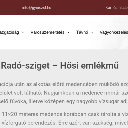
info@gyorszol.hu
Kár- és hibab
gazgatóság
Városüzemeltetés
Távhő
Vagyonkezelé
Radó-sziget – Hősi emlékmű
ciója után az alkotás előtti medencében működő szök
elület volt látható. Napjainkban a medence immár szö
ccelő fúvóka, illetve középen egy nagyobb vízsugár adj
, 11×20 méteres medence korábban csak tárolta a vize
 a vízforgató berendezés. Erre azért van szükség, miv