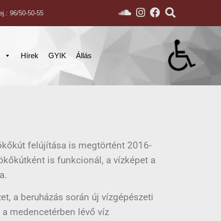
ej.: 96/50-50-55
s
Hírek
GYIK
Állás
őkút felújítása is megtörtént 2016-
kőkútként is funkcionál, a vízképet a
a.
t, a beruházás során új vízgépészeti
el a medencetérben lévő víz