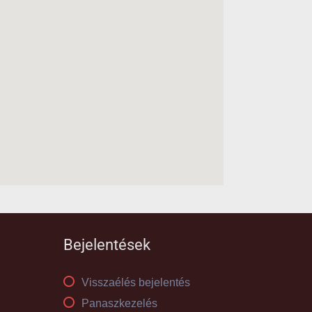
Bejelentések
Visszaélés bejelentés
Panaszkezelés