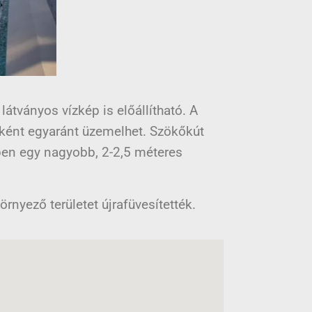
látványos vízkép is előállítható. A
ént egyaránt üzemelhet. Szökőkút
épen egy nagyobb, 2-2,5 méteres
örnyező területet újrafüvesítették.