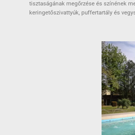
tisztaságának megőrzése és színének meg
keringetőszivattyúk, puffertartály és ve