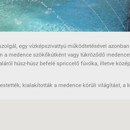
 szolgál, egy vízképszivattyú működtetésével azonban 
n a medence szökőkútként vagy tükröződő medencek
láról húsz-húsz befelé spriccelő fúvóka, illetve köz
tették, kialakították a medence körüli világítást, a k