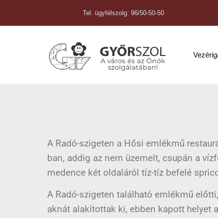
Tel. ügyfélszolg: 96/50-50-50
Vezéri
A Radó-szigeten a Hősi emlékmű restaurá
ban, addig az nem üzemelt, csupán a vízf
medence két oldaláról tíz-tíz befelé spri
A Radó-szigeten található emlékmű előtti
aknát alakítottak ki, ebben kapott helyet