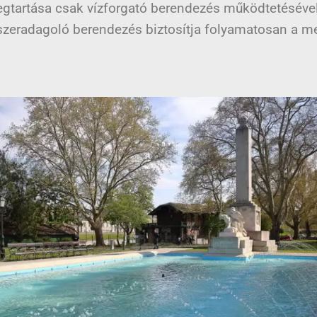
tartása csak vízforgató berendezés működtetésével
gyszeradagoló berendezés biztosítja folyamatosan a m