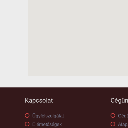
Kapcsolat
Cégün
Ügyfélszolgálat
Cégü
Elérhetőségek
Alap