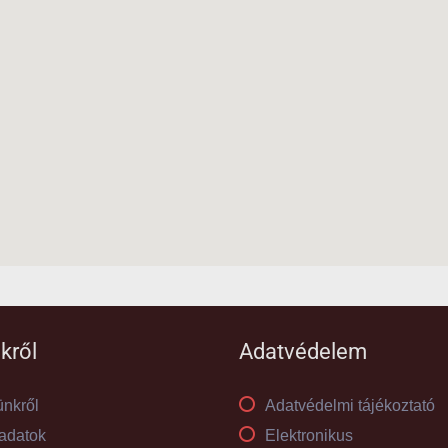
kről
Adatvédelem
nkről
Adatvédelmi tájékoztató
adatok
Elektronikus