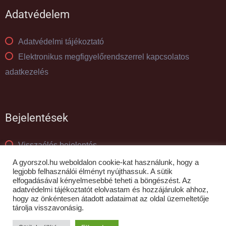
Adatvédelem
Adatvédelmi tájékoztató
Elektronikus megfigyelőrendszerrel kapcsolatos
adatkezelés
Bejelentések
Visszaélés bejelentés
Panaszkezelés
A gyorszol.hu weboldalon cookie-kat használunk, hogy a
legjobb felhasználói élményt nyújthassuk. A sütik
elfogadásával kényelmesebbé teheti a böngészést. Az
adatvédelmi tájékoztatót elolvastam és hozzájárulok ahhoz,
© GYŐR-SZOL Zrt - 2010- 2026
hogy az önkéntesen átadott adataimat az oldal üzemeltetője
tárolja visszavonásig.