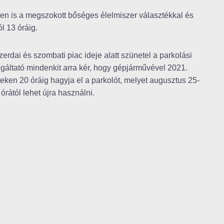
en is a megszokott bőséges élelmiszer választékkal és
ól 13 óráig.
zerdai és szombati piac ideje alatt szünetel a parkolási
lgáltató mindenkit arra kér, hogy gépjárművével 2021.
ken 20 óráig hagyja el a parkolót, melyet augusztus 25-
rától lehet újra használni.