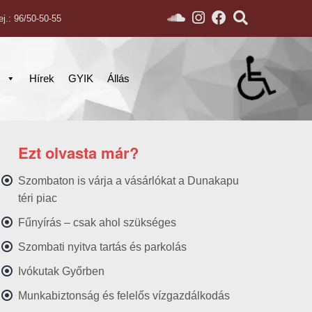
ej.: 96/50-50-55
s
Hírek
GYIK
Állás
Ezt olvasta már?
Szombaton is várja a vásárlókat a Dunakapu
téri piac
Fűnyírás – csak ahol szükséges
Szombati nyitva tartás és parkolás
Ivókutak Győrben
Munkabiztonság és felelős vízgazdálkodás