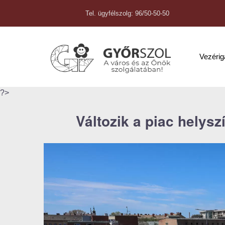
Tel. ügyfélszolg: 96/50-50-50
Vezéri
?>
Változik a piac helys