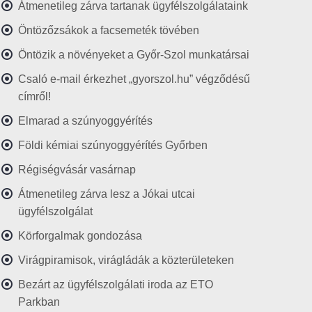
Átmenetileg zárva tartanak ügyfélszolgálataink
Öntözőzsákok a facsemeték tövében
Öntözik a növényeket a Győr-Szol munkatársai
Csaló e-mail érkezhet „gyorszol.hu” végződésű
címről!
Elmarad a szúnyoggyérítés
Földi kémiai szúnyoggyérítés Győrben
Régiségvásár vasárnap
Átmenetileg zárva lesz a Jókai utcai
ügyfélszolgálat
Körforgalmak gondozása
Virágpiramisok, virágládák a közterületeken
Bezárt az ügyfélszolgálati iroda az ETO
Parkban