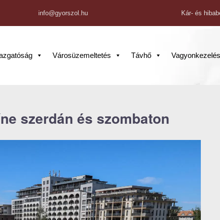
info@gyorszol.hu
Kár- és hibab
gazgatóság
Városüzemeltetés
Távhő
Vagyonkezelé
zíne szerdán és szombaton