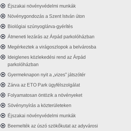
Éjszakai növényvédelmi munkák
Növénygondozás a Szent István úton
Biológiai szúnyoglárva-gyérítés
Átmeneti lezárás az Árpád parkolóházban
Megérkeztek a virágoszlopok a belvárosba
Ideiglenes közlekedési rend az Árpád
parkolóházban
Gyermeknapon nyit a „vizes” játszótér
Zárva az ETO Park ügyfélszolgálat
Folyamatosan öntözik a növényeket
Sövénynyírás a közterületeken
Éjszakai növényvédelmi munkák
Beemelték az úszó szökőkutat az adyvárosi