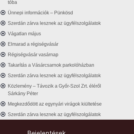
tóba
Ünnepi információk – Pünkösd
Szerdán zárva lesznek az ügyfélszolgálatok
Vágatlan május
Elmarad a régiségvásár
Régiségvásár vasárnap
Takarítás a Vásárcsarnok parkolóházban
Szerdán zárva lesznek az ügyfélszolgálatok
Közlemény – Távozik a Győr-Szol Zrt. éléről
Sárkány Péter
Megkezdődött az egynyári virágok kiültetése
Szerdán zárva lesznek az ügyfélszolgálatok
Bejelentések