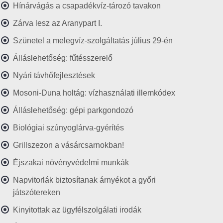
Hínárvágás a csapadékvíz-tározó tavakon
Zárva lesz az Aranypart I.
Szünetel a melegvíz-szolgáltatás július 29-én
Álláslehetőség: fűtésszerelő
Nyári távhőfejlesztések
Mosoni-Duna holtág: vízhasználati illemkódex
Álláslehetőség: gépi parkgondozó
Biológiai szúnyoglárva-gyérítés
Grillszezon a vásárcsarnokban!
Éjszakai növényvédelmi munkák
Napvitorlák biztosítanak árnyékot a győri
játszótereken
Kinyitottak az ügyfélszolgálati irodák