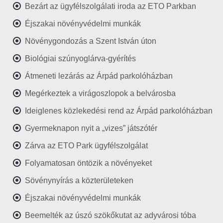
Bezárt az ügyfélszolgálati iroda az ETO Parkban
Éjszakai növényvédelmi munkák
Növénygondozás a Szent István úton
Biológiai szúnyoglárva-gyérítés
Átmeneti lezárás az Árpád parkolóházban
Megérkeztek a virágoszlopok a belvárosba
Ideiglenes közlekedési rend az Árpád parkolóházban
Gyermeknapon nyit a „vizes” játszótér
Zárva az ETO Park ügyfélszolgálat
Folyamatosan öntözik a növényeket
Sövénynyírás a közterületeken
Éjszakai növényvédelmi munkák
Beemelték az úszó szökőkutat az adyvárosi tóba