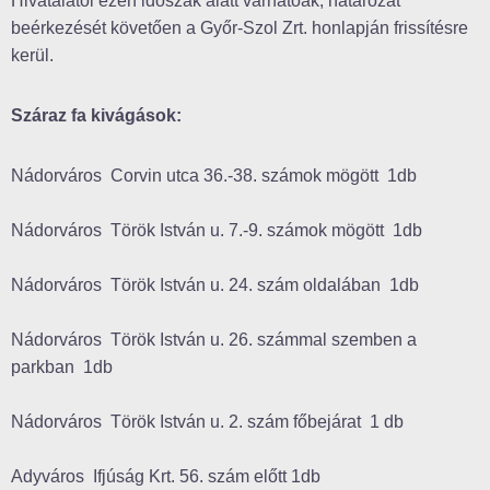
Hivatalától ezen időszak alatt várhatóak, határozat
beérkezését követően a Győr-Szol Zrt. honlapján frissítésre
kerül.
Száraz fa kivágások:
Nádorváros Corvin utca 36.-38. számok mögött 1db
Nádorváros Török István u. 7.-9. számok mögött 1db
Nádorváros Török István u. 24. szám oldalában 1db
Nádorváros Török István u. 26. számmal szemben a
parkban 1db
Nádorváros Török István u. 2. szám főbejárat 1 db
Adyváros Ifjúság Krt. 56. szám előtt 1db