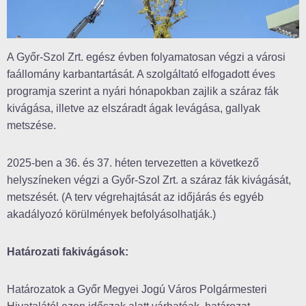
A Győr-Szol Zrt. egész évben folyamatosan végzi a városi
faállomány karbantartását. A szolgáltató elfogadott éves
programja szerint a nyári hónapokban zajlik a száraz fák
kivágása, illetve az elszáradt ágak levágása, gallyak
metszése.
2025-ben a 36. és 37. héten tervezetten a következő
helyszíneken végzi a Győr-Szol Zrt. a száraz fák kivágását,
metszését. (A terv végrehajtását az időjárás és egyéb
akadályozó körülmények befolyásolhatják.)
Határozati fakivágások:
Határozatok a Győr Megyei Jogú Város Polgármesteri