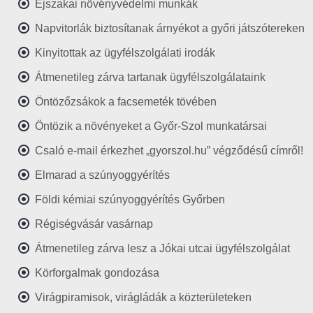
Éjszakai növényvédelmi munkák
Napvitorlák biztosítanak árnyékot a győri játszótereken
Kinyitottak az ügyfélszolgálati irodák
Átmenetileg zárva tartanak ügyfélszolgálataink
Öntözőzsákok a facsemeték tövében
Öntözik a növényeket a Győr-Szol munkatársai
Csaló e-mail érkezhet „gyorszol.hu” végződésű címről!
Elmarad a szúnyoggyérítés
Földi kémiai szúnyoggyérítés Győrben
Régiségvásár vasárnap
Átmenetileg zárva lesz a Jókai utcai ügyfélszolgálat
Körforgalmak gondozása
Virágpiramisok, virágládák a közterületeken