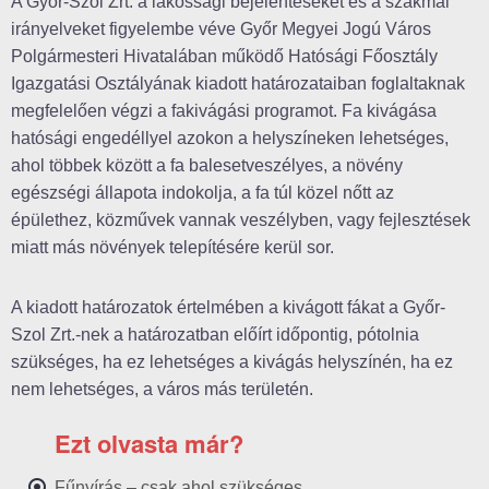
A Győr-Szol Zrt. a lakossági bejelentéseket és a szakmai
irányelveket figyelembe véve Győr Megyei Jogú Város
Polgármesteri Hivatalában működő Hatósági Főosztály
Igazgatási Osztályának kiadott határozataiban foglaltaknak
megfelelően végzi a fakivágási programot. Fa kivágása
hatósági engedéllyel azokon a helyszíneken lehetséges,
ahol többek között a fa balesetveszélyes, a növény
egészségi állapota indokolja, a fa túl közel nőtt az
épülethez, közművek vannak veszélyben, vagy fejlesztések
miatt más növények telepítésére kerül sor.
A kiadott határozatok értelmében a kivágott fákat a Győr-
Szol Zrt.-nek a határozatban előírt időpontig, pótolnia
szükséges, ha ez lehetséges a kivágás helyszínén, ha ez
nem lehetséges, a város más területén.
Ezt olvasta már?
Fűnyírás – csak ahol szükséges