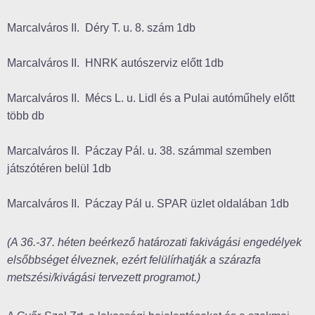
Marcalváros II. Déry T. u. 8. szám 1db
Marcalváros II. HNRK autószerviz előtt 1db
Marcalváros II. Mécs L. u. Lidl és a Pulai autóműhely előtt
több db
Marcalváros II. Páczay Pál. u. 38. számmal szemben
játszótéren belül 1db
Marcalváros II. Páczay Pál u. SPAR üzlet oldalában 1db
(A 36.-37. héten beérkező határozati fakivágási engedélyek
elsőbbséget élveznek, ezért felülírhatják a szárazfa
metszési/kivágási tervezett programot.)