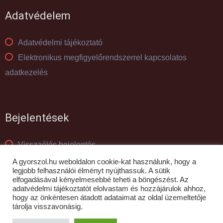
Adatvédelem
Adatvédelmi tájékoztató
Elektronikus megfigyelőrendszerrel kapcsolatos
adatkezelés
Bejelentések
Visszaélés bejelentés
Panaszkezelés
A gyorszol.hu weboldalon cookie-kat használunk, hogy a
legjobb felhasználói élményt nyújthassuk. A sütik
elfogadásával kényelmesebbé teheti a böngészést. Az
adatvédelmi tájékoztatót elolvastam és hozzájárulok ahhoz,
© GYŐR-SZOL Zrt - 2010- 2026
hogy az önkéntesen átadott adataimat az oldal üzemeltetője
tárolja visszavonásig.