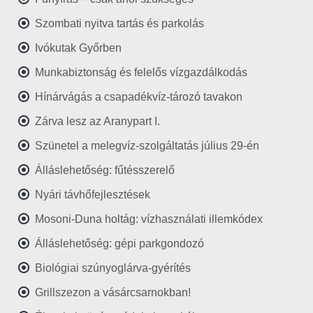
Szombati nyitva tartás és parkolás
Ivókutak Győrben
Munkabiztonság és felelős vízgazdálkodás
Hínárvágás a csapadékvíz-tározó tavakon
Zárva lesz az Aranypart I.
Szünetel a melegvíz-szolgáltatás július 29-én
Álláslehetőség: fűtésszerelő
Nyári távhőfejlesztések
Mosoni-Duna holtág: vízhasználati illemkódex
Álláslehetőség: gépi parkgondozó
Biológiai szúnyoglárva-gyérítés
Grillszezon a vásárcsarnokban!