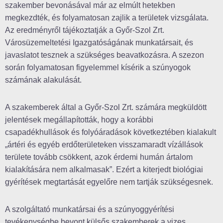
szakember bevonásával már az elmúlt hetekben
megkezdték, és folyamatosan zajlik a területek vizsgálata.
Az eredményről tájékoztatják a Győr-Szol Zrt.
Városüzemeltetési Igazgatóságának munkatársait, és
javaslatot tesznek a szükséges beavatkozásra. A szezon
során folyamatosan figyelemmel kísérik a szúnyogok
számának alakulását.
A szakemberek által a Győr-Szol Zrt. számára megküldött
jelentések megállapították, hogy a korábbi
csapadékhullások és folyóáradások következtében kialakult
„ártéri és egyéb erdőterületeken visszamaradt vízállások
területe tovább csökkent, azok érdemi humán ártalom
kialakítására nem alkalmasak”. Ezért a kiterjedt biológiai
gyérítések megtartását egyelőre nem tartják szükségesnek.
A szolgáltató munkatársai és a szúnyoggyérítési
tevékenységbe bevont külsős szakemberek a vizes