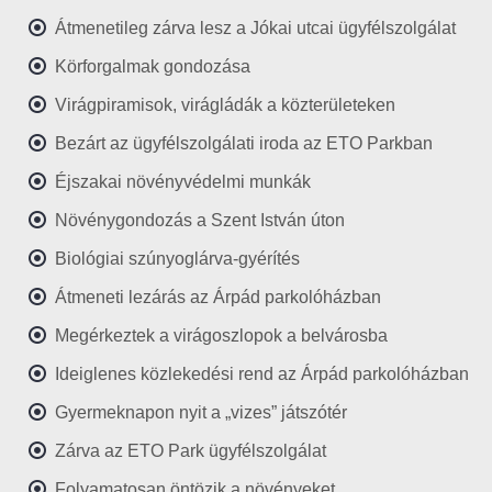
Átmenetileg zárva lesz a Jókai utcai ügyfélszolgálat
Körforgalmak gondozása
Virágpiramisok, virágládák a közterületeken
Bezárt az ügyfélszolgálati iroda az ETO Parkban
Éjszakai növényvédelmi munkák
Növénygondozás a Szent István úton
Biológiai szúnyoglárva-gyérítés
Átmeneti lezárás az Árpád parkolóházban
Megérkeztek a virágoszlopok a belvárosba
Ideiglenes közlekedési rend az Árpád parkolóházban
Gyermeknapon nyit a „vizes” játszótér
Zárva az ETO Park ügyfélszolgálat
Folyamatosan öntözik a növényeket