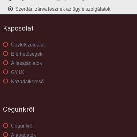
Szerdán zárva lesznek az ügyfélszolgálatok
Kapcsolat
Ügyfélszolgálat
Elérhetőségek
Állásajánlatok
GY.I.K.
Közadatkereső
Cégünkről
Cégünkről
Alapadatok