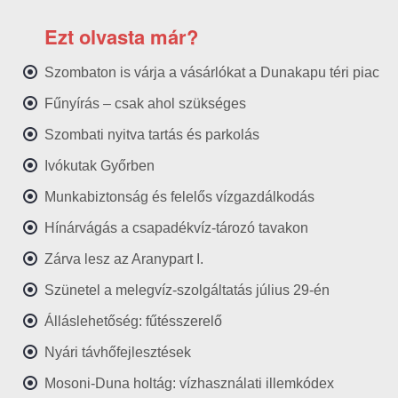
Ezt olvasta már?
Szombaton is várja a vásárlókat a Dunakapu téri piac
Fűnyírás – csak ahol szükséges
Szombati nyitva tartás és parkolás
Ivókutak Győrben
Munkabiztonság és felelős vízgazdálkodás
Hínárvágás a csapadékvíz-tározó tavakon
Zárva lesz az Aranypart I.
Szünetel a melegvíz-szolgáltatás július 29-én
Álláslehetőség: fűtésszerelő
Nyári távhőfejlesztések
Mosoni-Duna holtág: vízhasználati illemkódex