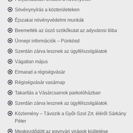
Sövénynyírás a közterületeken
Éjszakai növényvédelmi munkák
Beemelték az úszó szökőkutat az adyvárosi tóba
Ünnepi információk – Pünkösd
Szerdán zárva lesznek az ügyfélszolgálatok
Vágatlan május
Elmarad a régiségvásár
Régiségvásár vasárnap
Takarítás a Vásárcsarnok parkolóházban
Szerdán zárva lesznek az ügyfélszolgálatok
Közlemény – Távozik a Győr-Szol Zrt. éléről Sárkány
Péter
Megkezdődött az egynyári virágok kiültetése