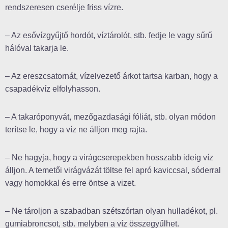
rendszeresen cserélje friss vízre.
– Az esővízgyűjtő hordót, víztárolót, stb. fedje le vagy sűrű
hálóval takarja le.
– Az ereszcsatornát, vízelvezető árkot tartsa karban, hogy a
csapadékvíz elfolyhasson.
– A takaróponyvát, mezőgazdasági fóliát, stb. olyan módon
terítse le, hogy a víz ne álljon meg rajta.
– Ne hagyja, hogy a virágcserepekben hosszabb ideig víz
álljon. A temetői virágvázát töltse fel apró kaviccsal, sóderral
vagy homokkal és erre öntse a vizet.
– Ne tároljon a szabadban szétszórtan olyan hulladékot, pl.
gumiabroncsot, stb. melyben a víz összegyűlhet.