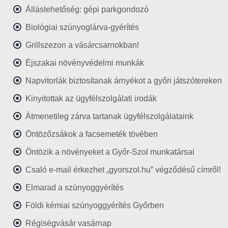
Álláslehetőség: gépi parkgondozó
Biológiai szúnyoglárva-gyérítés
Grillszezon a vásárcsarnokban!
Éjszakai növényvédelmi munkák
Napvitorlák biztosítanak árnyékot a győri játszótereken
Kinyitottak az ügyfélszolgálati irodák
Átmenetileg zárva tartanak ügyfélszolgálataink
Öntözőzsákok a facsemeték tövében
Öntözik a növényeket a Győr-Szol munkatársai
Csaló e-mail érkezhet „gyorszol.hu” végződésű címről!
Elmarad a szúnyoggyérítés
Földi kémiai szúnyoggyérítés Győrben
Régiségvásár vasárnap