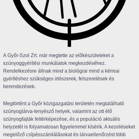
A Győr-Szol Zrt. már megtette az előkészületeket a
szúnyoggyérítési munkálatok megkezdéséhez.
Rendelkezésre állnak mind a biológiai mind a kémiai
gyérítéshez szükséges irtószerek, felszerelések és
berendezések.
Megtörtént a Győr közigazgatási területén megtalálható
szúnyoglárva-tenyésző helyek, valamint az ott élő
szúnyogfajták feltérképezése, és a populáció aktuális
helyzetét is folyamatosan figyelemmel kísérik. A kezeléseket
megelőző csípésszámlálásokat és lárvaellenőrzést több