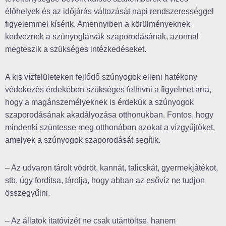
élőhelyek és az időjárás változását napi rendszerességgel
figyelemmel kísérik. Amennyiben a körülményeknek
kedveznek a szúnyoglárvák szaporodásának, azonnal
megteszik a szükséges intézkedéseket.
A kis vízfelületeken fejlődő szúnyogok elleni hatékony
védekezés érdekében szükséges felhívni a figyelmet arra,
hogy a magánszemélyeknek is érdekük a szúnyogok
szaporodásának akadályozása otthonukban. Fontos, hogy
mindenki szüntesse meg otthonában azokat a vízgyűjtőket,
amelyek a szúnyogok szaporodását segítik.
– Az udvaron tárolt vödröt, kannát, talicskát, gyermekjátékot,
stb. úgy fordítsa, tárolja, hogy abban az esővíz ne tudjon
összegyűlni.
– Az állatok itatóvizét ne csak utántöltse, hanem