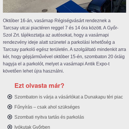
Október 16-án, vasárnap Régiségvásárt rendeznek a
Tarcsay utcai piactéren reggel 7 és 14 óra között. A Győr-
Szol Zrt. tájékoztatja az autósokat, hogy a vasárnapi
rendezvény ideje alatt szünetel a parkolási lehetőség a
Tarcsay parkoló egész területén. A szolgáltató mindenkit arra
kér, hogy gépjárművével október 15-én, szombaton 20 óráig
hagyja el a parkolót, melyet a vasárnapi Antik Expo-t
követően lehet újra használni.
Ezt olvasta már?
Szombaton is várja a vásárlókat a Dunakapu téri piac
Fűnyírás – csak ahol szükséges
Szombati nyitva tartás és parkolás
Ivókutak Győrben