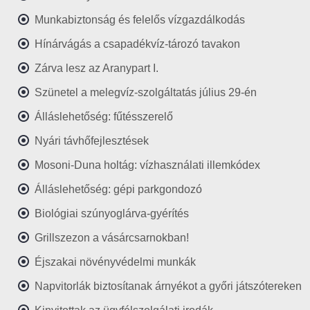
Munkabiztonság és felelős vízgazdálkodás
Hínárvágás a csapadékvíz-tározó tavakon
Zárva lesz az Aranypart I.
Szünetel a melegvíz-szolgáltatás július 29-én
Álláslehetőség: fűtésszerelő
Nyári távhőfejlesztések
Mosoni-Duna holtág: vízhasználati illemkódex
Álláslehetőség: gépi parkgondozó
Biológiai szúnyoglárva-gyérítés
Grillszezon a vásárcsarnokban!
Éjszakai növényvédelmi munkák
Napvitorlák biztosítanak árnyékot a győri játszótereken