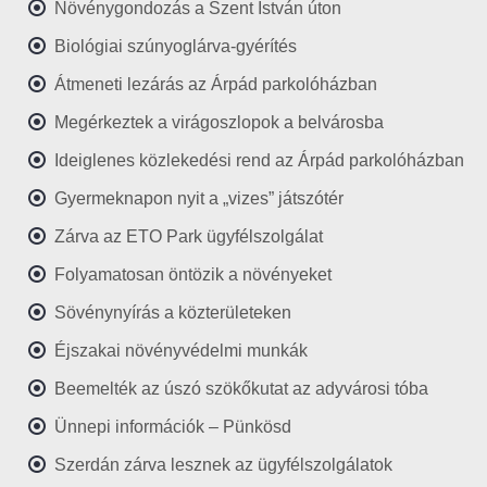
Növénygondozás a Szent István úton
Biológiai szúnyoglárva-gyérítés
Átmeneti lezárás az Árpád parkolóházban
Megérkeztek a virágoszlopok a belvárosba
Ideiglenes közlekedési rend az Árpád parkolóházban
Gyermeknapon nyit a „vizes” játszótér
Zárva az ETO Park ügyfélszolgálat
Folyamatosan öntözik a növényeket
Sövénynyírás a közterületeken
Éjszakai növényvédelmi munkák
Beemelték az úszó szökőkutat az adyvárosi tóba
Ünnepi információk – Pünkösd
Szerdán zárva lesznek az ügyfélszolgálatok