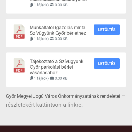
1 fájl(ok)
0.00 KB
Munkáltatói igazolás minta
LETÖLTÉS
Szívügyünk Győr bérlethez
1 fájl(ok)
0.00 KB
Tájékoztató a Szívügyünk
LETÖLTÉS
Győr parkolási bérlet
vásárlásához
1 fájl(ok)
0.00 KB
–
Győr Megyei Jogú Város Önkormányzatának rendeletei
részletekért kattintson a linkre.