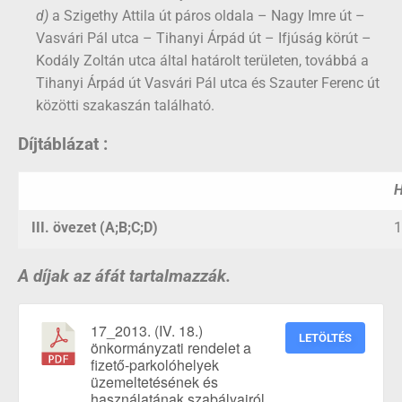
d)
a Szigethy Attila út páros oldala – Nagy Imre út –
Vasvári Pál utca – Tihanyi Árpád út – Ifjúság körút –
Kodály Zoltán utca által határolt területen, továbbá a
Tihanyi Árpád út Vasvári Pál utca és Szauter Ferenc út
közötti szakaszán található.
Díjtáblázat :
H
III. övezet (A;B;C;D)
1
A díjak az áfát tartalmazzák.
17_2013. (IV. 18.)
LETÖLTÉS
önkormányzati rendelet a
fizető-parkolóhelyek
üzemeltetésének és
használatának szabályairól