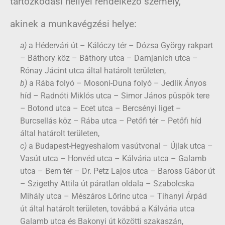
tartózkodási hellyel rendelkező személy,
akinek a munkavégzési helye:
a)
a Hédervári út – Kálóczy tér – Dózsa György rakpart
– Báthory köz – Báthory utca – Damjanich utca –
Rónay Jácint utca által határolt területen,
b)
a Rába folyó – Mosoni-Duna folyó – Jedlik Ányos
híd – Radnóti Miklós utca – Simor János püspök tere
– Botond utca – Ecet utca – Bercsényi liget –
Burcsellás köz – Rába utca – Petőfi tér – Petőfi híd
által határolt területen,
c)
a Budapest-Hegyeshalom vasútvonal – Újlak utca –
Vasút utca – Honvéd utca – Kálvária utca – Galamb
utca – Bem tér – Dr. Petz Lajos utca – Baross Gábor út
– Szigethy Attila út páratlan oldala – Szabolcska
Mihály utca – Mészáros Lőrinc utca – Tihanyi Árpád
út által határolt területen, továbbá a Kálvária utca
Galamb utca és Bakonyi út közötti szakaszán,