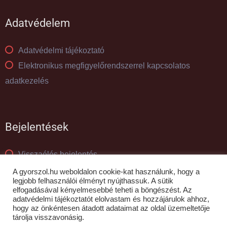
Adatvédelem
Adatvédelmi tájékoztató
Elektronikus megfigyelőrendszerrel kapcsolatos
adatkezelés
Bejelentések
Visszaélés bejelentés
Panaszkezelés
A gyorszol.hu weboldalon cookie-kat használunk, hogy a
legjobb felhasználói élményt nyújthassuk. A sütik
elfogadásával kényelmesebbé teheti a böngészést. Az
adatvédelmi tájékoztatót elolvastam és hozzájárulok ahhoz,
© GYŐR-SZOL Zrt - 2010- 2026
hogy az önkéntesen átadott adataimat az oldal üzemeltetője
tárolja visszavonásig.