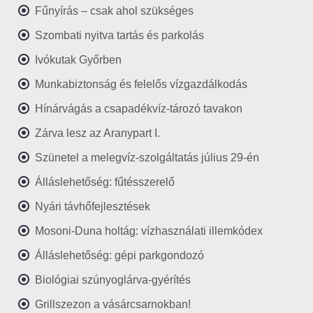
Fűnyírás – csak ahol szükséges
Szombati nyitva tartás és parkolás
Ivókutak Győrben
Munkabiztonság és felelős vízgazdálkodás
Hínárvágás a csapadékvíz-tározó tavakon
Zárva lesz az Aranypart I.
Szünetel a melegvíz-szolgáltatás július 29-én
Álláslehetőség: fűtésszerelő
Nyári távhőfejlesztések
Mosoni-Duna holtág: vízhasználati illemkódex
Álláslehetőség: gépi parkgondozó
Biológiai szúnyoglárva-gyérítés
Grillszezon a vásárcsarnokban!