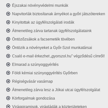
Éjszakai növényvédelmi munkák
Napvitorlák biztosítanak árnyékot a győri játszótereken
Kinyitottak az ügyfélszolgálati irodák
Átmenetileg zárva tartanak ügyfélszolgálataink
Öntözőzsákok a facsemeték tövében
Öntözik a növényeket a Győr-Szol munkatársai
Csaló e-mail érkezhet „gyorszol.hu” végződésű címről!
Elmarad a szúnyoggyérítés
Földi kémiai szúnyoggyérítés Győrben
Régiségvásár vasárnap
Átmenetileg zárva lesz a Jókai utcai ügyfélszolgálat
Körforgalmak gondozása
Virágpiramisok, virágládák a közterületeken