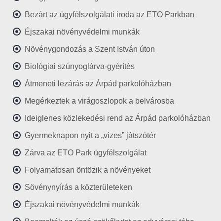
Bezárt az ügyfélszolgálati iroda az ETO Parkban
Éjszakai növényvédelmi munkák
Növénygondozás a Szent István úton
Biológiai szúnyoglárva-gyérítés
Átmeneti lezárás az Árpád parkolóházban
Megérkeztek a virágoszlopok a belvárosba
Ideiglenes közlekedési rend az Árpád parkolóházban
Gyermeknapon nyit a „vizes” játszótér
Zárva az ETO Park ügyfélszolgálat
Folyamatosan öntözik a növényeket
Sövénynyírás a közterületeken
Éjszakai növényvédelmi munkák