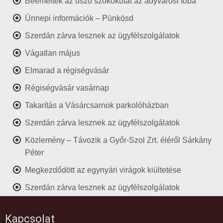
Beemelték az úszó szökőkutat az adyvárosi tóba
Ünnepi információk – Pünkösd
Szerdán zárva lesznek az ügyfélszolgálatok
Vágatlan május
Elmarad a régiségvásár
Régiségvásár vasárnap
Takarítás a Vásárcsarnok parkolóházban
Szerdán zárva lesznek az ügyfélszolgálatok
Közlemény – Távozik a Győr-Szol Zrt. éléről Sárkány
Péter
Megkezdődött az egynyári virágok kiültetése
Szerdán zárva lesznek az ügyfélszolgálatok
Kapcsolat