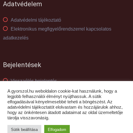
Adatvédelem
Adatvédelmi tájékoztató
Elektronikus megfigyelőrendszerrel kapcsolatos
adatkezelés
Bejelentések
Visszaélés bejelentés
Panaszkezelés
A gyorszol.hu weboldalon cookie-kat használunk, hogy a
legjobb felhasználói élményt nyújthassuk. A sütik
elfogadásával kényelmesebbé teheti a böngészést. Az
adatvédelmi tájékoztatót elolvastam és hozzájárulok ahhoz,
© GYŐR-SZOL Zrt - 2010- 2026
hogy az önkéntesen átadott adataimat az oldal üzemeltetője
tárolja visszavonásig.
Sütik beállítása
Elfogadom