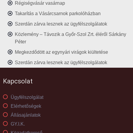
Régiségvásár vasárnap
Takarítás a Vásárcsarnok parkolóházban
Szerdán zárva lesznek az ügyfélszolgálatok
Közlemény – Távozik a Győr-Szol Zrt. éléről Sárkány
Péter
Megkezdődött az egynyári virágok kiültetése
Szerdán zárva lesznek az ügyfélszolgálatok
Kapcsolat
Ügyfélszolgálat
Elérhetőségek
Állásajánlatok
GY.I.K.
Közadatkereső