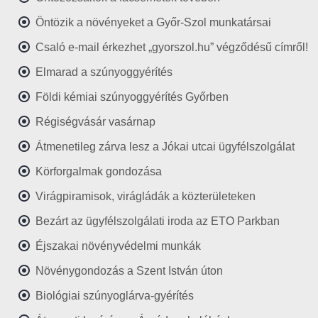
Öntözik a növényeket a Győr-Szol munkatársai
Csaló e-mail érkezhet „gyorszol.hu” végződésű címről!
Elmarad a szúnyoggyérítés
Földi kémiai szúnyoggyérítés Győrben
Régiségvásár vasárnap
Átmenetileg zárva lesz a Jókai utcai ügyfélszolgálat
Körforgalmak gondozása
Virágpiramisok, virágládák a közterületeken
Bezárt az ügyfélszolgálati iroda az ETO Parkban
Éjszakai növényvédelmi munkák
Növénygondozás a Szent István úton
Biológiai szúnyoglárva-gyérítés