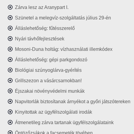
Zárva lesz az Aranypart I.
Szünetel a melegvíz-szolgáltatás július 29-én
Álláslehetőség: fűtésszerelő
Nyári távhőfejlesztések
Mosoni-Duna holtág: vízhasználati illemkódex
Álláslehetőség: gépi parkgondozó
Biológiai szúnyoglárva-gyérítés
Grillszezon a vásárcsarnokban!
Éjszakai növényvédelmi munkák
Napvitorlák biztosítanak árnyékot a győri játszótereken
Kinyitottak az ügyfélszolgálati irodák
Átmenetileg zárva tartanak ügyfélszolgálataink
Öntözőzsákok a facsemeték tövében