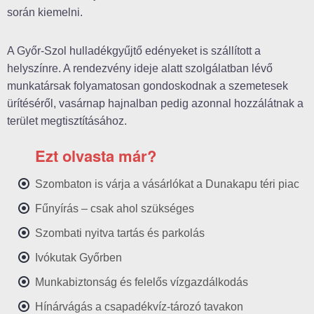
során kiemelni.
A Győr-Szol hulladékgyűjtő edényeket is szállított a
helyszínre. A rendezvény ideje alatt szolgálatban lévő
munkatársak folyamatosan gondoskodnak a szemetesek
ürítéséről, vasárnap hajnalban pedig azonnal hozzálátnak a
terület megtisztításához.
Ezt olvasta már?
Szombaton is várja a vásárlókat a Dunakapu téri piac
Fűnyírás – csak ahol szükséges
Szombati nyitva tartás és parkolás
Ivókutak Győrben
Munkabiztonság és felelős vízgazdálkodás
Hínárvágás a csapadékvíz-tározó tavakon