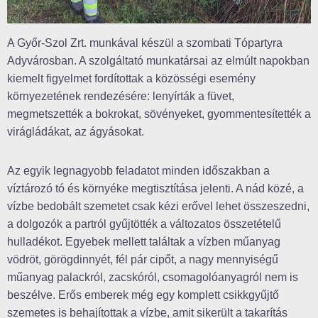
A Győr-Szol Zrt. munkával készül a szombati Tópartyra
Adyvárosban. A szolgáltató munkatársai az elmúlt napokban
kiemelt figyelmet fordítottak a közösségi esemény
környezetének rendezésére: lenyírták a füvet,
megmetszették a bokrokat, sövényeket, gyommentesítették a
virágládákat, az ágyásokat.
Az egyik legnagyobb feladatot minden időszakban a
víztározó tó és környéke megtisztítása jelenti. A nád közé, a
vízbe bedobált szemetet csak kézi erővel lehet összeszedni,
a dolgozók a partról gyűjtötték a változatos összetételű
hulladékot. Egyebek mellett találtak a vízben műanyag
vödröt, görögdinnyét, fél pár cipőt, a nagy mennyiségű
műanyag palackról, zacskóról, csomagolóanyagról nem is
beszélve. Erős emberek még egy komplett csikkgyűjtő
szemetes is behajítottak a vízbe, amit sikerült a takarítás