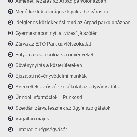
Átmeneti lezárás az Árpád parkolóházban
Megérkeztek a virágoszlopok a belvárosba
Ideiglenes közlekedési rend az Árpád parkolóházban
Gyermeknapon nyit a „vizes” játszótér
Zárva az ETO Park ügyfélszolgálat
Folyamatosan öntözik a növényeket
Sövénynyírás a közterületeken
Éjszakai növényvédelmi munkák
Beemelték az úszó szökőkutat az adyvárosi tóba
Ünnepi információk – Pünkösd
Szerdán zárva lesznek az ügyfélszolgálatok
Vágatlan május
Elmarad a régiségvásár