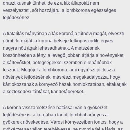
drasztikusnak tűnhet, de ez a fák állapotát nem
veszélyezteti, sőt hozzájárul a lombkorona egészséges
fejlődéséhez.
A fiatalítás hiányában a fák koronája túlnövi magát, elveszti
gömb formáját, a korona belseje felkopaszodik, egyes
nagyra nőtt ágak lehasadhatnak. A metszésnek
köszönhetően a fény, a levegő jobban átjárja a növényeket,
a kártevőkkel, betegségekkel szemben ellenállóbbak
lesznek. Megújul a lombkorona, ami egyrészt jót tesz a
növények fejlődésének, másrészt megakadályozza, hogy
kárt okozzanak a környező házak homlokzatában, eltakarják
a közlekedési táblákat, kandelábereket.
A korona visszametszése hatással van a gyökérzet
fejlődésére is, a kordában tartott lombbal arányos a
gyökerek növekedése. Városi környezetben fontos, hogy a
gyökérzet se váljon terebélyessé, ne nyomja fel a járda, az