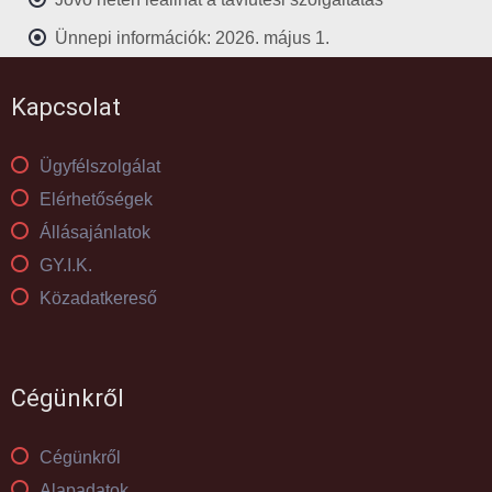
Ünnepi információk: 2026. május 1.
Kapcsolat
Ügyfélszolgálat
Elérhetőségek
Állásajánlatok
GY.I.K.
Közadatkereső
Cégünkről
Cégünkről
Alapadatok