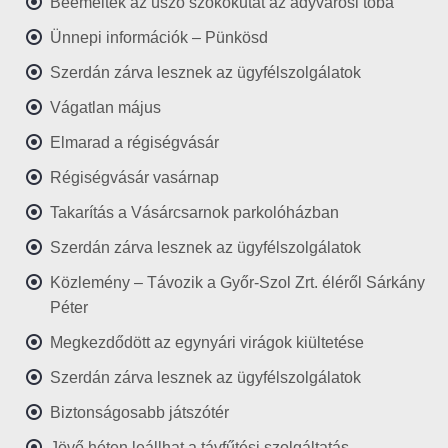
Beemelték az úszó szökőkutat az adyvárosi tóba
Ünnepi információk – Pünkösd
Szerdán zárva lesznek az ügyfélszolgálatok
Vágatlan május
Elmarad a régiségvásár
Régiségvásár vasárnap
Takarítás a Vásárcsarnok parkolóházban
Szerdán zárva lesznek az ügyfélszolgálatok
Közlemény – Távozik a Győr-Szol Zrt. éléről Sárkány
Péter
Megkezdődött az egynyári virágok kiültetése
Szerdán zárva lesznek az ügyfélszolgálatok
Biztonságosabb játszótér
Jövő héten leállhat a távfűtési szolgáltatás