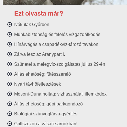
Ezt olvasta már?
Ivókutak Győrben
Munkabiztonság és felelős vízgazdálkodás
Hínárvágás a csapadékvíz-tározó tavakon
Zárva lesz az Aranypart I.
Szünetel a melegvíz-szolgáltatás július 29-én
Álláslehetőség: fűtésszerelő
Nyári távhőfejlesztések
Mosoni-Duna holtág: vízhasználati illemkódex
Álláslehetőség: gépi parkgondozó
Biológiai szúnyoglárva-gyérítés
Grillszezon a vásárcsarnokban!