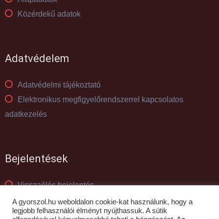
Közérdekű adatok
Adatvédelem
Adatvédelmi tájékoztató
Elektronikus megfigyelőrendszerrel kapcsolatos
adatkezelés
Bejelentések
Visszaélés bejelentés
Panaszkezelés
A gyorszol.hu weboldalon cookie-kat használunk, hogy a
legjobb felhasználói élményt nyújthassuk. A sütik