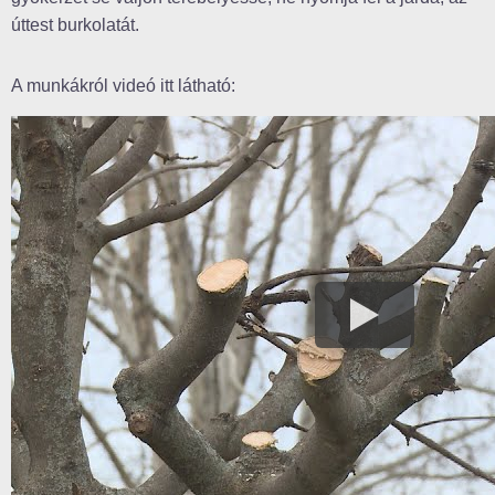
úttest burkolatát.
A munkákról videó itt látható: