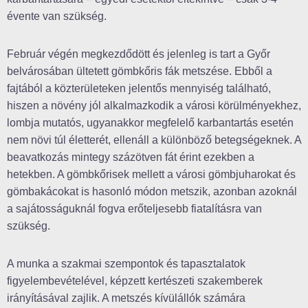
évente van szükség.
Február végén
megkezdődött és jelenleg is tart a Győr
belvárosában ültetett gömbkőris fák metszése. Ebből a
fajtából a közterületeken jelentős mennyiség található,
hiszen a növény jól alkalmazkodik a városi körülményekhez,
lombja mutatós, ugyanakkor megfelelő karbantartás esetén
nem növi túl életterét, ellenáll a különböző betegségeknek. A
beavatkozás mintegy százötven fát érint ezekben a
hetekben. A gömbkőrisek mellett a városi gömbjuharokat és
gömbakácokat is hasonló módon metszik, azonban azoknál
a sajátosságuknál fogva erőteljesebb fiatalításra van
szükség.
A munka a szakmai szempontok és tapasztalatok
figyelembevételével, képzett kertészeti szakemberek
irányításával zajlik. A metszés kívülállók számára