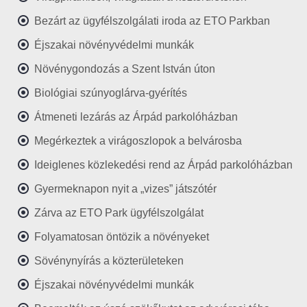
Bezárt az ügyfélszolgálati iroda az ETO Parkban
Éjszakai növényvédelmi munkák
Növénygondozás a Szent István úton
Biológiai szúnyoglárva-gyérítés
Átmeneti lezárás az Árpád parkolóházban
Megérkeztek a virágoszlopok a belvárosba
Ideiglenes közlekedési rend az Árpád parkolóházban
Gyermeknapon nyit a „vizes” játszótér
Zárva az ETO Park ügyfélszolgálat
Folyamatosan öntözik a növényeket
Sövénynyírás a közterületeken
Éjszakai növényvédelmi munkák