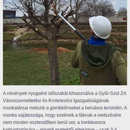
A növények nyugalmi időszakát kihasználva a Győr-Szol Zrt.
Városüzemeltetési és Kivitelezési Igazgatóságának
munkatársai metszik a gömbkőriseket a belváros területén. A
munka sajátossága, hogy ezeknek a fáknak a metszésére
nem minden esztendőben kerül sor, a lombkorona
karbantartására – egyedi esetektől eltekintve – csak 3-4