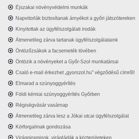
Éjszakai növényvédelmi munkák
Napvitorlák biztosítanak árnyékot a győri játszótereken
Kinyitottak az ügyfélszolgálati irodák
Átmenetileg zárva tartanak ügyfélszolgálataink
Öntözőzsákok a facsemeték tövében
Öntözik a növényeket a Győr-Szol munkatársai
Csaló e-mail érkezhet „gyorszol.hu” végződésű címről!
Elmarad a szúnyoggyérítés
Földi kémiai szúnyoggyérítés Győrben
Régiségvásár vasárnap
Átmenetileg zárva lesz a Jókai utcai ügyfélszolgálat
Körforgalmak gondozása
Virágpiramisok, virágládák a közterületeken