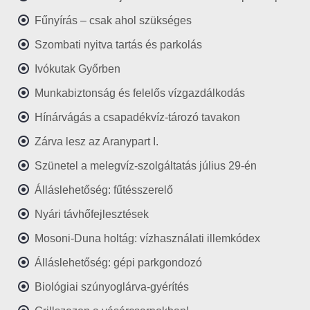
Fűnyírás – csak ahol szükséges
Szombati nyitva tartás és parkolás
Ivókutak Győrben
Munkabiztonság és felelős vízgazdálkodás
Hínárvágás a csapadékvíz-tározó tavakon
Zárva lesz az Aranypart I.
Szünetel a melegvíz-szolgáltatás július 29-én
Álláslehetőség: fűtésszerelő
Nyári távhőfejlesztések
Mosoni-Duna holtág: vízhasználati illemkódex
Álláslehetőség: gépi parkgondozó
Biológiai szúnyoglárva-gyérítés