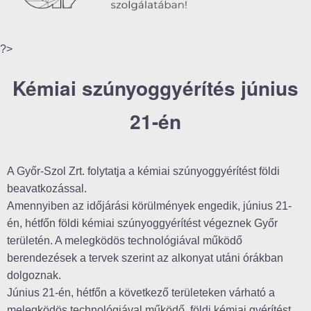
?>
Kémiai szúnyoggyérítés június
21-én
A Győr-Szol Zrt. folytatja a kémiai szúnyoggyérítést földi
beavatkozással.
Amennyiben az időjárási körülmények engedik, június 21-
én, hétfőn földi kémiai szúnyoggyérítést végeznek Győr
területén. A melegködös technológiával működő
berendezések a tervek szerint az alkonyat utáni órákban
dolgoznak.
Június 21-én, hétfőn a következő területeken várható a
melegködös technológiával működő, földi kémiai gyérítést