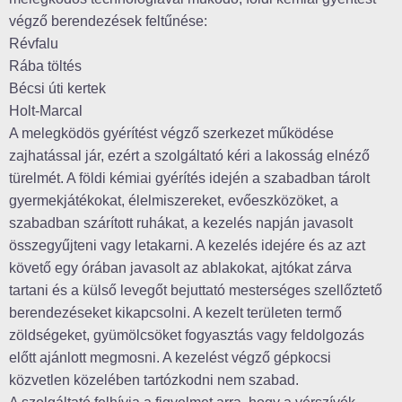
végző berendezések feltűnése:
Révfalu
Rába töltés
Bécsi úti kertek
Holt-Marcal
A melegködös gyérítést végző szerkezet működése
zajhatással jár, ezért a szolgáltató kéri a lakosság elnéző
türelmét. A földi kémiai gyérítés idején a szabadban tárolt
gyermekjátékokat, élelmiszereket, evőeszközöket, a
szabadban szárított ruhákat, a kezelés napján javasolt
összegyűjteni vagy letakarni. A kezelés idejére és az azt
követő egy órában javasolt az ablakokat, ajtókat zárva
tartani és a külső levegőt bejuttató mesterséges szellőztető
berendezéseket kikapcsolni. A kezelt területen termő
zöldségeket, gyümölcsöket fogyasztás vagy feldolgozás
előtt ajánlott megmosni. A kezelést végző gépkocsi
közvetlen közelében tartózkodni nem szabad.