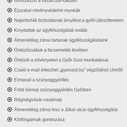
Grillszezon a vásárcsarnokban!
Éjszakai növényvédelmi munkák
Napvitorlák biztosítanak árnyékot a győri játszótereken
Kinyitottak az ügyfélszolgálati irodák
Átmenetileg zárva tartanak ügyfélszolgálataink
Öntözőzsákok a facsemeték tövében
Öntözik a növényeket a Győr-Szol munkatársai
Csaló e-mail érkezhet „gyorszol.hu” végződésű címről!
Elmarad a szúnyoggyérítés
Földi kémiai szúnyoggyérítés Győrben
Régiségvásár vasárnap
Átmenetileg zárva lesz a Jókai utcai ügyfélszolgálat
Körforgalmak gondozása