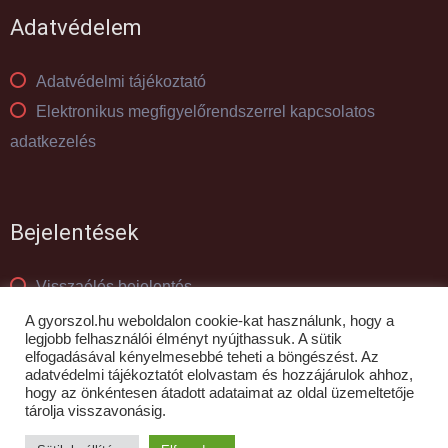
Adatvédelem
Adatvédelmi tájékoztató
Elektronikus megfigyelőrendszerrel kapcsolatos
adatkezelés
Bejelentések
Visszaélés bejelentés
Panaszkezelés
A gyorszol.hu weboldalon cookie-kat használunk, hogy a
legjobb felhasználói élményt nyújthassuk. A sütik
elfogadásával kényelmesebbé teheti a böngészést. Az
adatvédelmi tájékoztatót elolvastam és hozzájárulok ahhoz,
© GYŐR-SZOL Zrt - 2010- 2026
hogy az önkéntesen átadott adataimat az oldal üzemeltetője
tárolja visszavonásig.