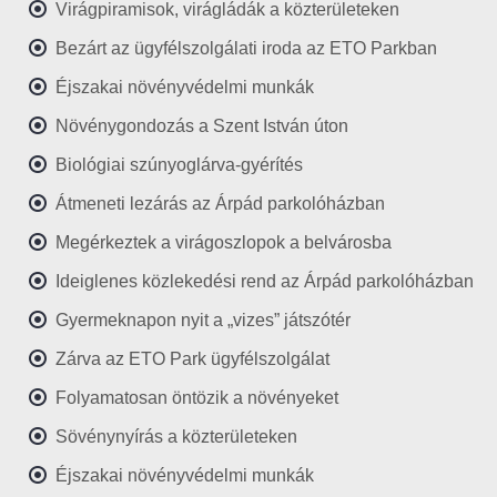
Virágpiramisok, virágládák a közterületeken
Bezárt az ügyfélszolgálati iroda az ETO Parkban
Éjszakai növényvédelmi munkák
Növénygondozás a Szent István úton
Biológiai szúnyoglárva-gyérítés
Átmeneti lezárás az Árpád parkolóházban
Megérkeztek a virágoszlopok a belvárosba
Ideiglenes közlekedési rend az Árpád parkolóházban
Gyermeknapon nyit a „vizes” játszótér
Zárva az ETO Park ügyfélszolgálat
Folyamatosan öntözik a növényeket
Sövénynyírás a közterületeken
Éjszakai növényvédelmi munkák