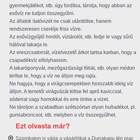
gyermekjátékot, stb. úgy fordítsa, tárolja, hogy abban az
esővíz ne tudjon összegyűlni.
Az állatok itatóvizét ne csak utántöltse, hanem
rendszeresen cserélje friss vízre.
Az esővízgyűjtő hordót, víztárolót, stb. fedje le vagy sűrű
hálóval takarja le.
Az ereszcsatornát, vízelvezető árkot tartsa karban, hogy a
csapadékvíz elfolyhasson.
A takaróponyvát, mezőgazdasági fóliát, stb. olyan módon
terítse le, hogy a víz ne álljon meg rajta.
Ne hagyja, hogy a virágcserepekben hosszabb ideig víz
álljon. A temetői virágvázát töltse fel apró kaviccsal,
sóderral vagy homokkal és erre öntse a vizet.
Ne tároljon a szabadban szétszórtan olyan hulladékot, pl.
gumiabroncsot, stb. melyben a víz összegyűlhet.
Ezt olvasta már?
Szombaton is várja a vásárlókat a Dunakapu téri piac