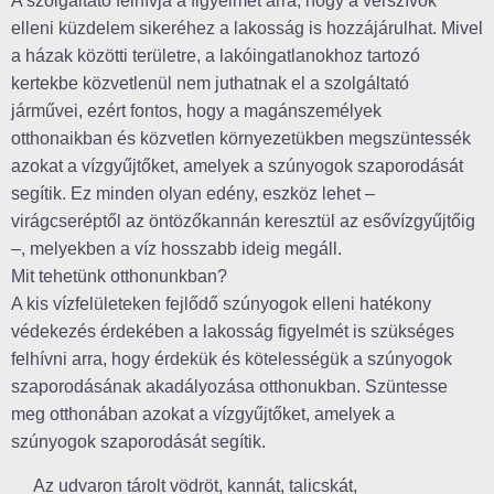
A szolgáltató felhívja a figyelmet arra, hogy a vérszívók
elleni küzdelem sikeréhez a lakosság is hozzájárulhat. Mivel
a házak közötti területre, a lakóingatlanokhoz tartozó
kertekbe közvetlenül nem juthatnak el a szolgáltató
járművei, ezért fontos, hogy a magánszemélyek
otthonaikban és közvetlen környezetükben megszüntessék
azokat a vízgyűjtőket, amelyek a szúnyogok szaporodását
segítik. Ez minden olyan edény, eszköz lehet –
virágcseréptől az öntözőkannán keresztül az esővízgyűjtőig
–, melyekben a víz hosszabb ideig megáll.
Mit tehetünk otthonunkban?
A kis vízfelületeken fejlődő szúnyogok elleni hatékony
védekezés érdekében a lakosság figyelmét is szükséges
felhívni arra, hogy érdekük és kötelességük a szúnyogok
szaporodásának akadályozása otthonukban. Szüntesse
meg otthonában azokat a vízgyűjtőket, amelyek a
szúnyogok szaporodását segítik.
Az udvaron tárolt vödröt, kannát, talicskát,