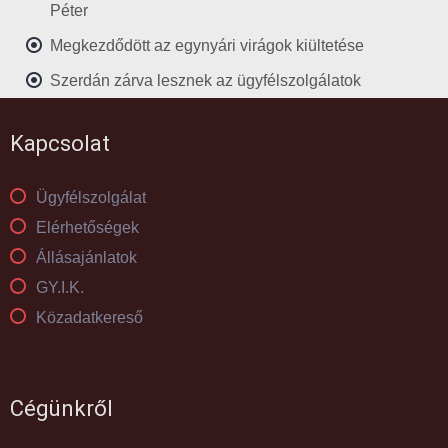
Péter
Megkezdődött az egynyári virágok kiültetése
Szerdán zárva lesznek az ügyfélszolgálatok
Kapcsolat
Ügyfélszolgálat
Elérhetőségek
Állásajánlatok
GY.I.K.
Közadatkereső
Cégünkről