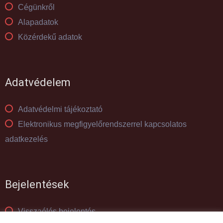
Cégünkről
Alapadatok
Közérdekű adatok
Adatvédelem
Adatvédelmi tájékoztató
Elektronikus megfigyelőrendszerrel kapcsolatos
adatkezelés
Bejelentések
Visszaélés bejelentés