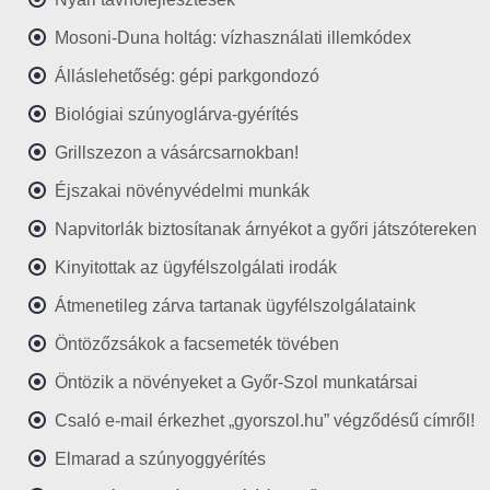
Mosoni-Duna holtág: vízhasználati illemkódex
Álláslehetőség: gépi parkgondozó
Biológiai szúnyoglárva-gyérítés
Grillszezon a vásárcsarnokban!
Éjszakai növényvédelmi munkák
Napvitorlák biztosítanak árnyékot a győri játszótereken
Kinyitottak az ügyfélszolgálati irodák
Átmenetileg zárva tartanak ügyfélszolgálataink
Öntözőzsákok a facsemeték tövében
Öntözik a növényeket a Győr-Szol munkatársai
Csaló e-mail érkezhet „gyorszol.hu” végződésű címről!
Elmarad a szúnyoggyérítés