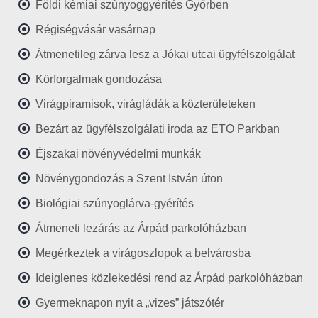
Földi kémiai szúnyoggyérítés Győrben
Régiségvásár vasárnap
Átmenetileg zárva lesz a Jókai utcai ügyfélszolgálat
Körforgalmak gondozása
Virágpiramisok, virágládák a közterületeken
Bezárt az ügyfélszolgálati iroda az ETO Parkban
Éjszakai növényvédelmi munkák
Növénygondozás a Szent István úton
Biológiai szúnyoglárva-gyérítés
Átmeneti lezárás az Árpád parkolóházban
Megérkeztek a virágoszlopok a belvárosba
Ideiglenes közlekedési rend az Árpád parkolóházban
Gyermeknapon nyit a „vizes” játszótér