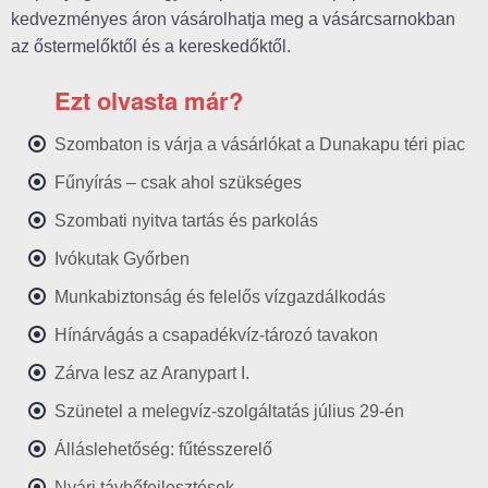
kedvezményes áron vásárolhatja meg a vásárcsarnokban
az őstermelőktől és a kereskedőktől.
Ezt olvasta már?
Szombaton is várja a vásárlókat a Dunakapu téri piac
Fűnyírás – csak ahol szükséges
Szombati nyitva tartás és parkolás
Ivókutak Győrben
Munkabiztonság és felelős vízgazdálkodás
Hínárvágás a csapadékvíz-tározó tavakon
Zárva lesz az Aranypart I.
Szünetel a melegvíz-szolgáltatás július 29-én
Álláslehetőség: fűtésszerelő
Nyári távhőfejlesztések