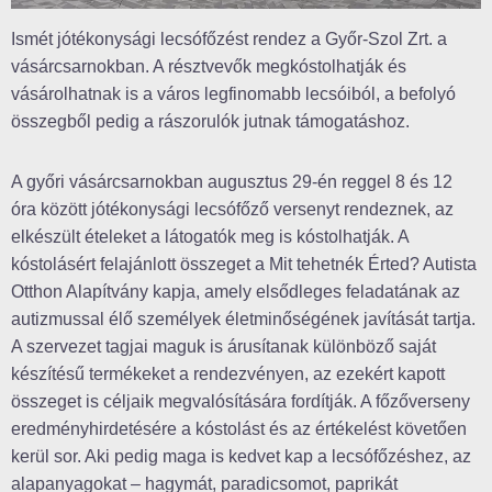
Ismét jótékonysági lecsófőzést rendez a Győr-Szol Zrt. a
vásárcsarnokban. A résztvevők megkóstolhatják és
vásárolhatnak is a város legfinomabb lecsóiból, a befolyó
összegből pedig a rászorulók jutnak támogatáshoz.
A győri vásárcsarnokban augusztus 29-én reggel 8 és 12
óra között jótékonysági lecsófőző versenyt rendeznek, az
elkészült ételeket a látogatók meg is kóstolhatják. A
kóstolásért felajánlott összeget a Mit tehetnék Érted? Autista
Otthon Alapítvány kapja, amely elsődleges feladatának az
autizmussal élő személyek életminőségének javítását tartja.
A szervezet tagjai maguk is árusítanak különböző saját
készítésű termékeket a rendezvényen, az ezekért kapott
összeget is céljaik megvalósítására fordítják. A főzőverseny
eredményhirdetésére a kóstolást és az értékelést követően
kerül sor. Aki pedig maga is kedvet kap a lecsófőzéshez, az
alapanyagokat – hagymát, paradicsomot, paprikát