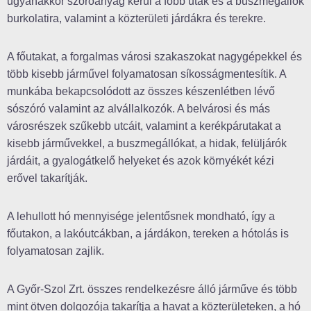
ugyanakkor szóróanyag kerül a főbb utak és a buszmegállók
burkolatira, valamint a közterületi járdákra és terekre.
A főutakat, a forgalmas városi szakaszokat nagygépekkel és
több kisebb járművel folyamatosan síkosságmentesítik. A
munkába bekapcsolódott az összes készenlétben lévő
sószóró valamint az alvállalkozók. A belvárosi és más
városrészek szűkebb utcáit, valamint a kerékpárutakat a
kisebb járművekkel, a buszmegállókat, a hidak, felüljárók
járdáit, a gyalogátkelő helyeket és azok környékét kézi
erővel takarítják.
A lehullott hó mennyisége jelentősnek mondható, így a
főutakon, a lakóutcákban, a járdákon, tereken a hótolás is
folyamatosan zajlik.
A Győr-Szol Zrt. összes rendelkezésre álló járműve és több
mint ötven dolgozója takarítja a havat a közterületeken, a hó