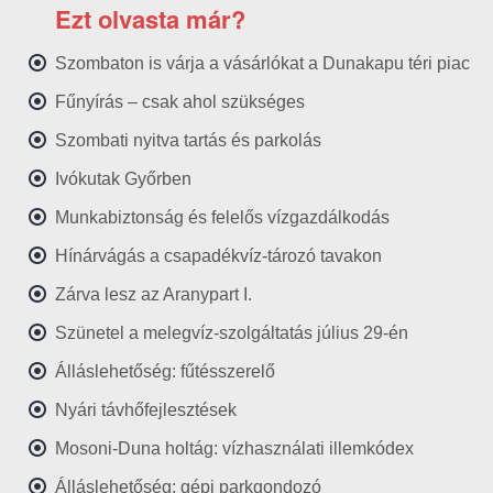
Ezt olvasta már?
Szombaton is várja a vásárlókat a Dunakapu téri piac
Fűnyírás – csak ahol szükséges
Szombati nyitva tartás és parkolás
Ivókutak Győrben
Munkabiztonság és felelős vízgazdálkodás
Hínárvágás a csapadékvíz-tározó tavakon
Zárva lesz az Aranypart I.
Szünetel a melegvíz-szolgáltatás július 29-én
Álláslehetőség: fűtésszerelő
Nyári távhőfejlesztések
Mosoni-Duna holtág: vízhasználati illemkódex
Álláslehetőség: gépi parkgondozó