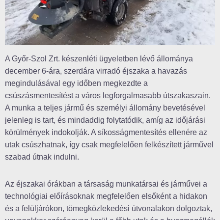
A Győr-Szol Zrt. készenléti ügyeletben lévő állománya
december 6-ára, szerdára virradó éjszaka a havazás
megindulásával egy időben megkezdte a
csúszásmentesítést a város legforgalmasabb útszakaszain.
A munka a teljes jármű és személyi állomány bevetésével
jelenleg is tart, és mindaddig folytatódik, amíg az időjárási
körülmények indokolják. A síkosságmentesítés ellenére az
utak csúszhatnak, így csak megfelelően felkészített járművel
szabad útnak indulni.
Az éjszakai órákban a társaság munkatársai és járművei a
technológiai előírásoknak megfelelően elsőként a hidakon
és a felüljárókon, tömegközlekedési útvonalakon dolgoztak,