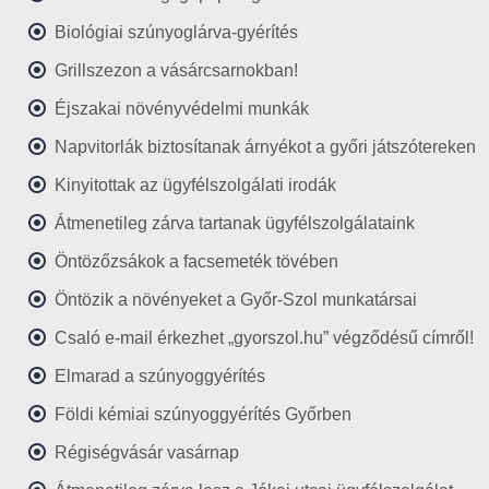
Biológiai szúnyoglárva-gyérítés
Grillszezon a vásárcsarnokban!
Éjszakai növényvédelmi munkák
Napvitorlák biztosítanak árnyékot a győri játszótereken
Kinyitottak az ügyfélszolgálati irodák
Átmenetileg zárva tartanak ügyfélszolgálataink
Öntözőzsákok a facsemeték tövében
Öntözik a növényeket a Győr-Szol munkatársai
Csaló e-mail érkezhet „gyorszol.hu” végződésű címről!
Elmarad a szúnyoggyérítés
Földi kémiai szúnyoggyérítés Győrben
Régiségvásár vasárnap