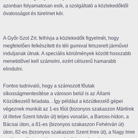
azonban folyamatosan esik, a szolgáltató a közlekedőktől
óvatosságot és türelmet kér.
A Győr-Szol Zrt. felhívja a közlekedők figyelmét, hogy
megfelelően felkészített és téli gumival felszerelt járművel
induljanak útnak. A speciális körülmények között hosszabb
menetidővel kell számolni, ezért célszerű hamarabb
elindulni.
Fontos tudnivaló, hogy a számozott főutak
síkosságmentesítése a városon belül is az Állami
Közútkezelő feladata. . Így például a közútkezelő gépei
végeznek munkát az 1-es főút (bizonyos szakaszon Mártírok
út illetve Szent István út) teljes vonalán, a Baross-hídon, a
Bácsai úton, a 81-es (bizonyos szakaszon Fehérvári út)
úton, 82-es (bizonyos szakaszon Szent Imre út), a Nagy Imre