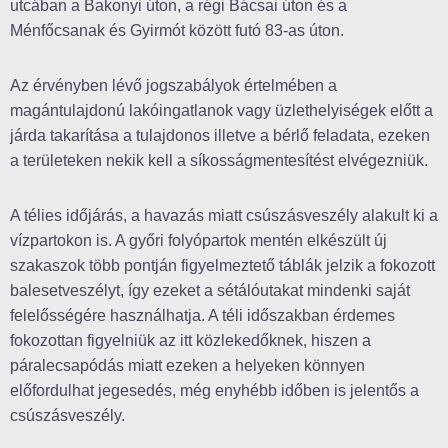
utcában a Bakonyi úton, a régi Bácsai úton és a
Ménfőcsanak és Gyirmót között futó 83-as úton.
Az érvényben lévő jogszabályok értelmében a
magántulajdonú lakóingatlanok vagy üzlethelyiségek előtt a
járda takarítása a tulajdonos illetve a bérlő feladata, ezeken
a területeken nekik kell a síkosságmentesítést elvégezniük.
A télies időjárás, a havazás miatt csúszásveszély alakult ki a
vízpartokon is. A győri folyópartok mentén elkészült új
szakaszok több pontján figyelmeztető táblák jelzik a fokozott
balesetveszélyt, így ezeket a sétálóutakat mindenki saját
felelősségére használhatja. A téli időszakban érdemes
fokozottan figyelniük az itt közlekedőknek, hiszen a
páralecsapódás miatt ezeken a helyeken könnyen
előfordulhat jegesedés, még enyhébb időben is jelentős a
csúszásveszély.