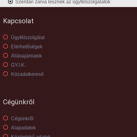
Szerdán zárva lesznek az ügyfélszolgálatok
Kapcsolat
Ügyfélszolgálat
Elérhetőségek
Állásajánlatok
GY.I.K.
Közadatkereső
Cégünkről
Cégünkről
Alapadatok
Közérdekű adatok