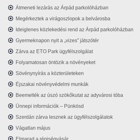
Átmeneti lezárás az Árpád parkolóházban
Megérkeztek a virágoszlopok a belvárosba
Ideiglenes közlekedési rend az Árpád parkolóházban
Gyermeknapon nyit a „vizes” játszótér
Zárva az ETO Park ügyfélszolgálat
Folyamatosan öntözik a növényeket
Sövénynyírás a közterületeken
Éjszakai növényvédelmi munkák
Beemelték az úszó szökőkutat az adyvárosi tóba
Ünnepi információk – Pünkösd
Szerdán zárva lesznek az ügyfélszolgálatok
Vágatlan május
Elmarad a régiségvásár