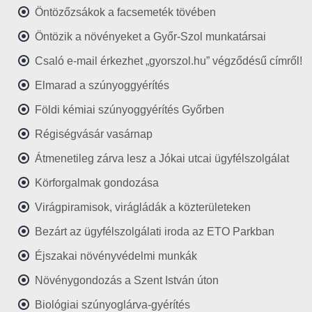
Öntözőzsákok a facsemeték tövében
Öntözik a növényeket a Győr-Szol munkatársai
Csaló e-mail érkezhet „gyorszol.hu” végződésű címről!
Elmarad a szúnyoggyérítés
Földi kémiai szúnyoggyérítés Győrben
Régiségvásár vasárnap
Átmenetileg zárva lesz a Jókai utcai ügyfélszolgálat
Körforgalmak gondozása
Virágpiramisok, virágládák a közterületeken
Bezárt az ügyfélszolgálati iroda az ETO Parkban
Éjszakai növényvédelmi munkák
Növénygondozás a Szent István úton
Biológiai szúnyoglárva-gyérítés