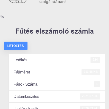
?>
Fűtés elszámoló számla
LETÖLTÉS
624
Letöltés
211.48 KB
Fájlméret
1
Fájlok Száma
2021.07.30.
Dátumkészítés
2026.03.24.
Utoljára frissített