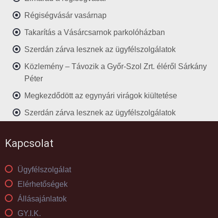
Régiségvásár vasárnap
Takarítás a Vásárcsarnok parkolóházban
Szerdán zárva lesznek az ügyfélszolgálatok
Közlemény – Távozik a Győr-Szol Zrt. éléről Sárkány
Péter
Megkezdődött az egynyári virágok kiültetése
Szerdán zárva lesznek az ügyfélszolgálatok
Kapcsolat
Ügyfélszolgálat
Elérhetőségek
Állásajánlatok
GY.I.K.