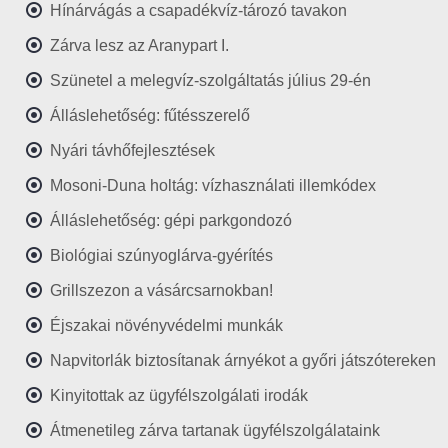
Hínárvágás a csapadékvíz-tározó tavakon
Zárva lesz az Aranypart I.
Szünetel a melegvíz-szolgáltatás július 29-én
Álláslehetőség: fűtésszerelő
Nyári távhőfejlesztések
Mosoni-Duna holtág: vízhasználati illemkódex
Álláslehetőség: gépi parkgondozó
Biológiai szúnyoglárva-gyérítés
Grillszezon a vásárcsarnokban!
Éjszakai növényvédelmi munkák
Napvitorlák biztosítanak árnyékot a győri játszótereken
Kinyitottak az ügyfélszolgálati irodák
Átmenetileg zárva tartanak ügyfélszolgálataink