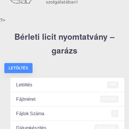
?>
Bérleti licit nyomtatvány –
garázs
LETÖLTÉS
258
Letöltés
0.00 KB
Fájlméret
1
Fájlok Száma
2022.09.20.
Dátumkészítés