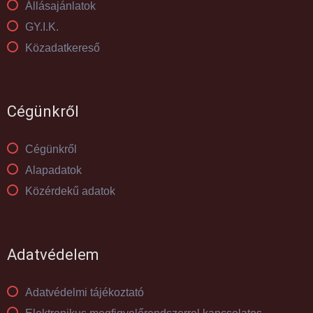
Állásajánlatok
GY.I.K.
Közadatkereső
Cégünkről
Cégünkről
Alapadatok
Közérdekű adatok
Adatvédelem
Adatvédelmi tájékoztató