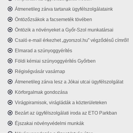
Átmenetileg zárva tartanak ügyfélszolgálataink
Öntözőzsákok a facsemeték tövében
Öntözik a növényeket a Győr-Szol munkatársai
Csaló e-mail érkezhet „gyorszol.hu” végződésű címről!
Elmarad a szúnyoggyérítés
Földi kémiai szúnyoggyérítés Győrben
Régiségvásár vasárnap
Átmenetileg zárva lesz a Jókai utcai ügyfélszolgálat
Körforgalmak gondozása
Virágpiramisok, virágládák a közterületeken
Bezárt az ügyfélszolgálati iroda az ETO Parkban
Éjszakai növényvédelmi munkák