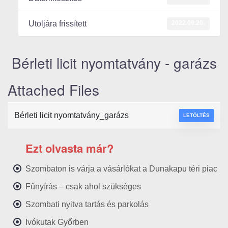
2022.09.20.
Utoljára frissített
Bérleti licit nyomtatvány - garázs
Attached Files
Bérleti licit nyomtatvány_garázs
LETÖLTÉS
Ezt olvasta már?
Szombaton is várja a vásárlókat a Dunakapu téri piac
Fűnyírás – csak ahol szükséges
Szombati nyitva tartás és parkolás
Ivókutak Győrben