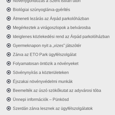
Növénygondozás a Szent István úton
Biológiai szúnyoglárva-gyérítés
Átmeneti lezárás az Árpád parkolóházban
Megérkeztek a virágoszlopok a belvárosba
Ideiglenes közlekedési rend az Árpád parkolóházban
Gyermeknapon nyit a „vizes” játszótér
Zárva az ETO Park ügyfélszolgálat
Folyamatosan öntözik a növényeket
Sövénynyírás a közterületeken
Éjszakai növényvédelmi munkák
Beemelték az úszó szökőkutat az adyvárosi tóba
Ünnepi információk – Pünkösd
Szerdán zárva lesznek az ügyfélszolgálatok