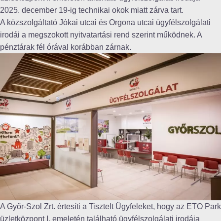
2025. december 19-ig technikai okok miatt zárva tart.
A közszolgáltató Jókai utcai és Orgona utcai ügyfélszolgálati
irodái a megszokott nyitvatartási rend szerint működnek. A
pénztárak fél órával korábban zárnak.
A Győr-Szol Zrt. értesíti a Tisztelt Ügyfeleket, hogy az ETO Park
üzletközpont I. emeletén található ügyfélszolgálati irodája