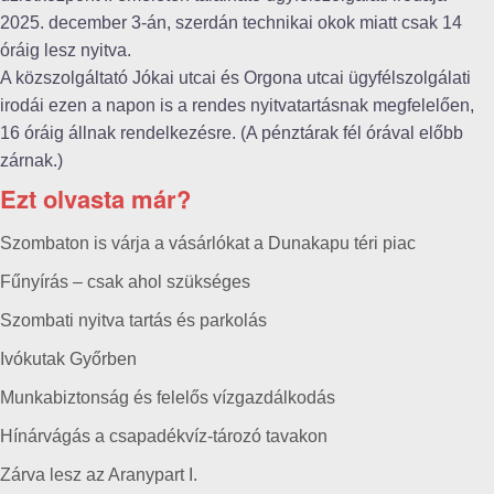
2025. december 3-án, szerdán technikai okok miatt csak 14
óráig lesz nyitva.
A közszolgáltató Jókai utcai és Orgona utcai ügyfélszolgálati
irodái ezen a napon is a rendes nyitvatartásnak megfelelően,
16 óráig állnak rendelkezésre. (A pénztárak fél órával előbb
zárnak.)
Ezt olvasta már?
Szombaton is várja a vásárlókat a Dunakapu téri piac
Fűnyírás – csak ahol szükséges
Szombati nyitva tartás és parkolás
Ivókutak Győrben
Munkabiztonság és felelős vízgazdálkodás
Hínárvágás a csapadékvíz-tározó tavakon
Zárva lesz az Aranypart I.