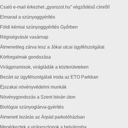
Csaló e-mail érkezhet „gyorszol.hu” végződésű címről!
Elmarad a szúnyoggyérítés
Földi kémiai szúnyoggyérítés Győrben
Régiségvásár vasárnap
Átmenetileg zárva lesz a Jókai utcai ügyfélszolgálat
Körforgalmak gondozása
Virágpiramisok, virágládák a közterületeken
Bezárt az ügyfélszolgálati iroda az ETO Parkban
Éjszakai növényvédelmi munkák
Növénygondozás a Szent István úton
Biológiai szúnyoglárva-gyérítés
Átmeneti lezárás az Árpád parkolóházban
Megérkeztek a virágoszlopok a belvárosba