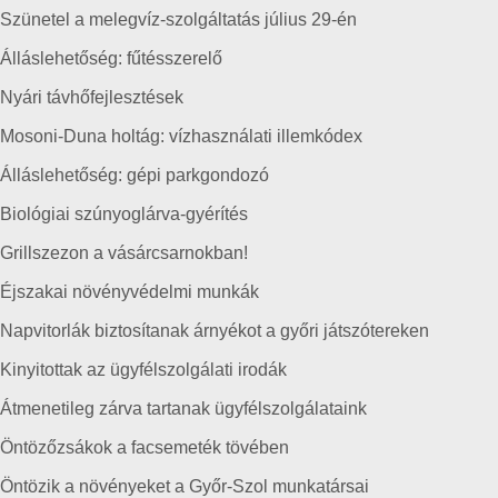
Szünetel a melegvíz-szolgáltatás július 29-én
Álláslehetőség: fűtésszerelő
Nyári távhőfejlesztések
Mosoni-Duna holtág: vízhasználati illemkódex
Álláslehetőség: gépi parkgondozó
Biológiai szúnyoglárva-gyérítés
Grillszezon a vásárcsarnokban!
Éjszakai növényvédelmi munkák
Napvitorlák biztosítanak árnyékot a győri játszótereken
Kinyitottak az ügyfélszolgálati irodák
Átmenetileg zárva tartanak ügyfélszolgálataink
Öntözőzsákok a facsemeték tövében
Öntözik a növényeket a Győr-Szol munkatársai