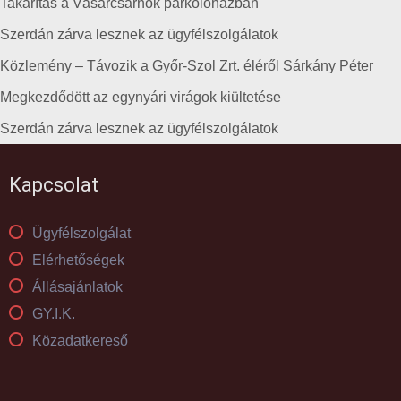
Takarítás a Vásárcsarnok parkolóházban
Szerdán zárva lesznek az ügyfélszolgálatok
Közlemény – Távozik a Győr-Szol Zrt. éléről Sárkány Péter
Megkezdődött az egynyári virágok kiültetése
Szerdán zárva lesznek az ügyfélszolgálatok
Kapcsolat
Ügyfélszolgálat
Elérhetőségek
Állásajánlatok
GY.I.K.
Közadatkereső